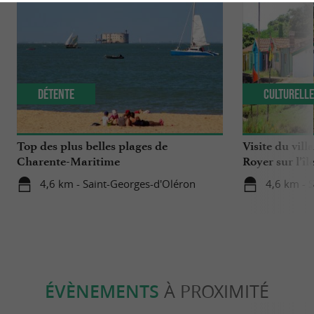
Détente
Culturell
Top des plus belles plages de
Visite du vill
Charente-Maritime
Royer sur l’îl
4,6 km - Saint-Georges-d'Oléron
4,6 km - 
ÉVÈNEMENTS
À PROXIMITÉ