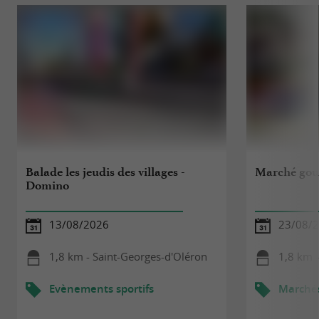
Balade les jeudis des villages -
Marché go
Domino
13/08/2026
23/08/
1,8 km - Saint-Georges-d'Oléron
1,8 km 
Evènements sportifs
Marché