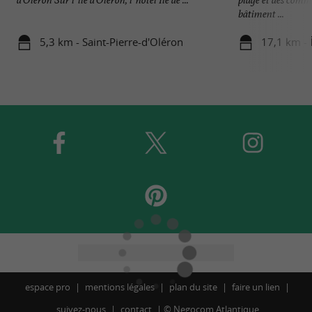
bâtiment ...
5,3 km - Saint-Pierre-d'Oléron
17,1 km - Î
espace pro
mentions légales
plan du site
faire un lien
suivez-nous
contact
©
Negocom Atlantique