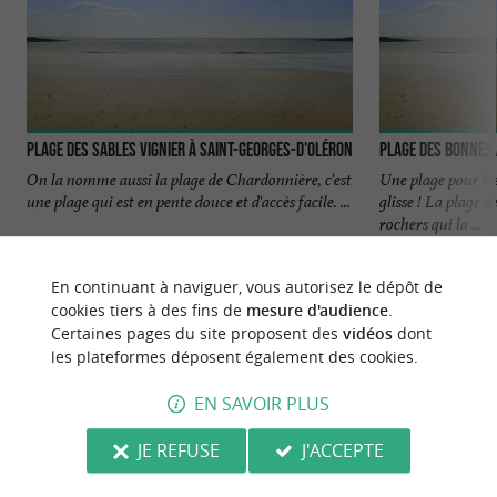
Plage des Sables Vignier à Saint-Georges-d'Oléron
Plage des Bonnes 
On la nomme aussi la plage de Chardonnière, c'est
Une plage pour les
une plage qui est en pente douce et d'accès facile. ...
glisse ! La plage d
rochers qui la ...
497 m - Saint-Georges-d'Oléron
837 m - Sa
En continuant à naviguer, vous autorisez le dépôt de
cookies tiers à des fins de
mesure d'audience
.
Certaines pages du site proposent des
vidéos
dont
les plateformes déposent également des cookies.
EN SAVOIR PLUS
NOUS AVONS TESTÉ
POUR VOUS
JE REFUSE
J'ACCEPTE