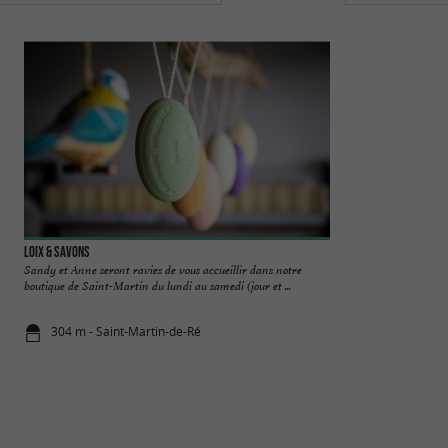
Loix & Savons
La Savonnerie de l'Î
Sandy et Anne seront ravies de vous accueillir dans notre
SAVONNERIE DE 
boutique de Saint-Martin du lundi au samedi (jour et ...
RÉGION ATLANTIQUE
304 m - Saint-Martin-de-Ré
315 m - Sai