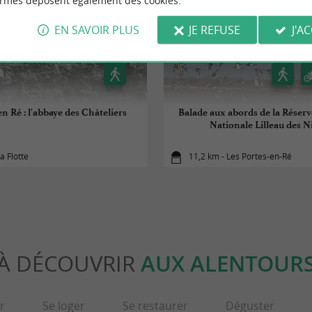
ormes déposent également des cookies.
EN SAVOIR PLUS
JE REFUSE
J'A
en Ré : l'abbaye des Châteliers
Balade aux abords de la Réserv
Nationale Lilleau des N
a Flotte
11,2 km - Les Portes-en-Ré
À DÉCOUVRIR
AUX ALENTOUR
r
Se loger
Se restaurer
Déguster