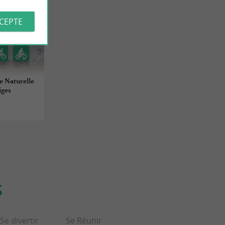
CCEPTE
e Naturelle
iges
S
Se divertir
Se Réunir