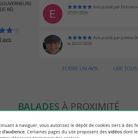
 GOUVERNEURS
Avis publié par Emmanue
 DE RÉ)
27/07/2026
Avis publié par Juliette 
 avis
le 26/07/2026
ECRIRE UN AVIS
LIRE TOUS 
BALADES
À PROXIMITÉ
inuant à naviguer, vous autorisez le dépôt de cookies tiers à des fi
 d'audience
. Certaines pages du site proposent des
vidéos
dont le