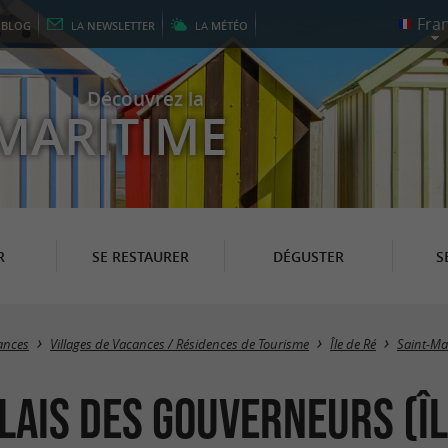
E
BLOG
LA
NEWSLETTER
LA
MÉTÉO
Découvrez la
MARITIME
R
SE RESTAURER
DÉGUSTER
S
cances
Villages de Vacances / Résidences de Tourisme
Île de Ré
Saint-Ma
lais des Gouverneurs (Îl