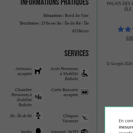
Informations pratiques
PALAIS DES
(ÎLE
Bord de Mer
Situation :
D'île en île / Île de Ré / Île
Territoire :
d'Oléron
690
Services
© Google 2026
Animaux
Accès Personnes
acceptés
à Mobilité
Réduite
Chambre
Carte Bancaire
Personnes à
acceptée
Mobilité
Réduite
Ile : Île de Ré
Chèques
En cont
Vacances
mesure
Jardin
Internet : WIFI