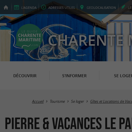
L'
AGENDA
ADRESSES
UTILES
GEO
LOCALISATION
L
CHARENTE 
DÉCOUVRIR
S'INFORMER
SE LOGE
Accueil
Tourisme
Se loger
Gîtes et Locations de Va
Pierre & Vacances Le Pa