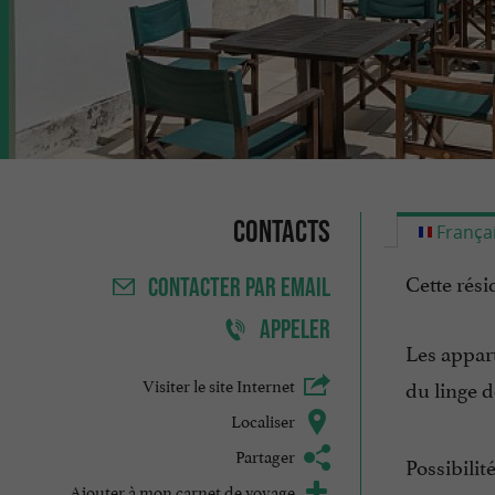
Contacts
França
Cette rés
CONTACTER
PAR EMAIL
APPELER
Les appar
Visiter le site Internet
du linge de
Localiser
Partager
Possibilit
Ajouter à mon carnet de voyage