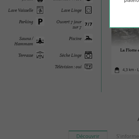
platef
Lave Vaisselle
Lave Linge
Parking
Ouvert 7 jour
sur 7
Sauna /
Piscine
Hammam
La Flotte 
Terrasse
Sèche Linge
Télévision : oui
4,3 km - L
Découvrir
S'informe