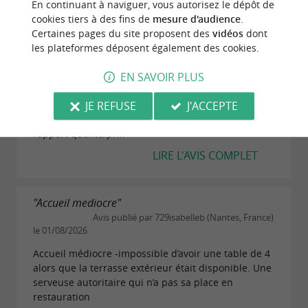
En continuant à naviguer, vous autorisez le dépôt de
LIRE L'AVIS COMPLET
cookies tiers à des fins de
mesure d'audience
.
Certaines pages du site proposent des
vidéos
dont
les plateformes déposent également des cookies.
"Fruits de mer frais à prix raisonnables"
Avis publié par 766jeanpierreh le 01/08/2026
EN SAVOIR PLUS
Service rapide et efficace, malgré le monde. Huitres
JE REFUSE
J'ACCEPTE
et fruits de mer très frais (mention particulière pour
les crevettes), excellente mayonnaise. Excellent
rapport qualité/prix
LIRE L'AVIS COMPLET
"Accueil mediocre"
Avis publié par 729isabelleb (Nantes, France)
le 01/08/2026
Accueil médiocre -impossible d’avoir une table de 4
alors que la terrasse extérieur était disponible. Une
serveuse autoritaire qui n’a pas sa place en
restauration