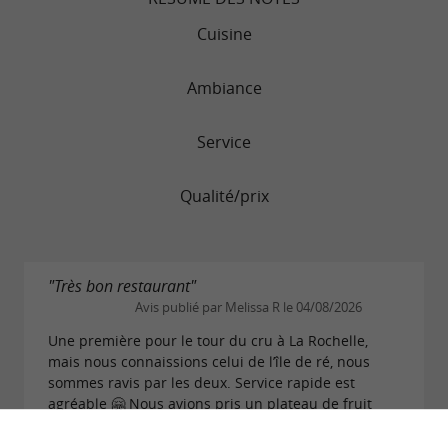
Cuisine
Ambiance
Service
Qualité/prix
"Très bon restaurant"
Avis publié par Melissa R le 04/08/2026
Une première pour le tour du cru à La Rochelle,
mais nous connaissions celui de l’île de ré, nous
sommes ravis par les deux. Service rapide est
agréable 🤗 Nous avions pris un plateau de fruit
de...