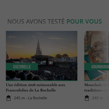
NOUS AVONS TESTÉ
POUR VOUS
Culturelle
Gourmand
Une édition 2026 mémorable aux
Mouclade et é
Francofolies de La Rochelle
traditions cu
en Charente-
245 m - La Rochelle
245 m - L