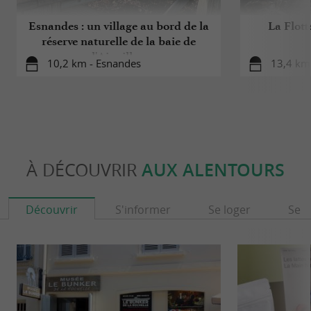
Esnandes : un village au bord de la
La Flott
réserve naturelle de la baie de
l'Aiguillon
10,2 km - Esnandes
13,4 km 
À DÉCOUVRIR
AUX ALENTOURS
Découvrir
S'informer
Se loger
Se r