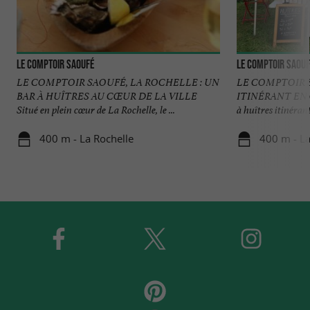
Le Comptoir Saoufé
Le Comptoir Saouf
LE COMPTOIR SAOUFÉ, LA ROCHELLE : UN
LE COMPTOIR S
BAR À HUÎTRES AU CŒUR DE LA VILLE
ITINÉRANT EN
Situé en plein cœur de La Rochelle, le ...
à huîtres itinérant 
400 m - La Rochelle
400 m - La