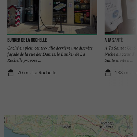
Bunker de La Rochelle
A ta Santé
Caché en plein centre-ville derrière une discrète
A Ta Santé : Un S
façade de la rue des Dames, le Bunker de La
Niché au cœur d'un
Rochelle propose ...
Santé invite à ...
70 m - La Rochelle
138 m - La