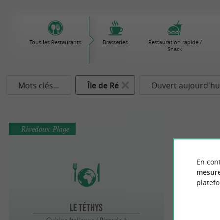
Tous les Restaurants
Brasseries
Restauration rapide /
Snack
Mots clés...
Île de Ré
Ouvert aujourd'hu
Rivedoux-Plage
En cont
mesure
platef
Le Téthys
Cuisine Italienne / Pizzeria à