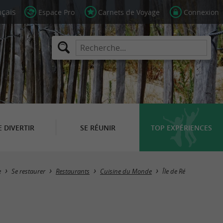
Espace Pro
Carnets de Voyage
Connexion
E DIVERTIR
SE RÉUNIR
TOP EXPÉRIENCES
Masquer la carte
e
Se restaurer
Restaurants
Cuisine du Monde
Île de Ré