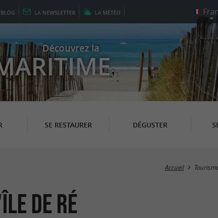
E
BLOG
LA
NEWSLETTER
LA
MÉTÉO
Découvrez la
MARITIME
R
SE RESTAURER
DÉGUSTER
S
Accueil
Tourism
Île de Ré