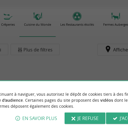
Crêperies
Cuisine du Monde
Les Restaurants étoilés
Fermes Auberge
i
Plus de filtres
Affiche
inuant à naviguer, vous autorisez le dépôt de cookies tiers à des fi
 d'audience
. Certaines pages du site proposent des
vidéos
dont le
ormes déposent également des cookies.
EN SAVOIR PLUS
JE REFUSE
J'A