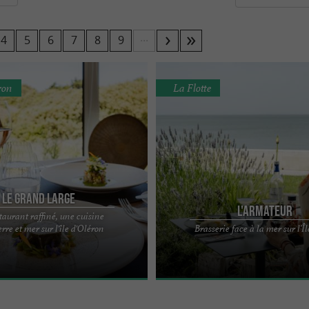
ons
,
Saintes
ou dans les petits villages d’Oléron ou des î
aritime qui vous régalent de spécialités.
...
4
5
6
7
8
9
e-Maritime !
ron
La Flotte
Le Grand Large
L'Armateur
taurant raffiné, une cuisine
n, une CUISINE ENTRE TERRE ET MER
Un lieu pensé pour la détente L'Arma
erre et mer sur l'île d'Oléron
Brasserie face à la mer sur l’Î
Atlantique, La Table du Grand Large
Flotte-en-Ré, sur la côte est de l’Île d
distingue ...