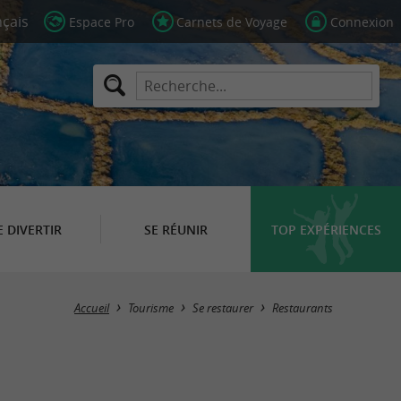
Espace Pro
Carnets de Voyage
Connexion
E DIVERTIR
SE RÉUNIR
TOP EXPÉRIENCES
Masquer la carte
Accueil
Tourisme
Se restaurer
Restaurants