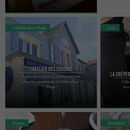
Châtelaillon-Plage
Loix
L'Atelier des Cousins
La crêperi
Restaurant familial, produits frais et
plancha gourmande à Châtelaillon-
Crêpe
L'Atelier des Cousins est avant tout une histoire de
La crêperie Le 
Plage
loca
famille. Jonathan vous accueille et vous conseille
L’Abeille de R
en salle, ...
gourmande auth
Royan
Rochefort