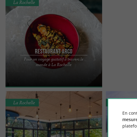
La Rochelle
Restaurant Arco
Pour un voyage gustatif à travers le
Un voyage gustatif sous les arches mythiques de
monde à La Rochelle
La Rochelle Arco signifie « arche » en espagnol.
Une arche peut ...
La Rochelle
La Rochelle
En cont
mesure
platef