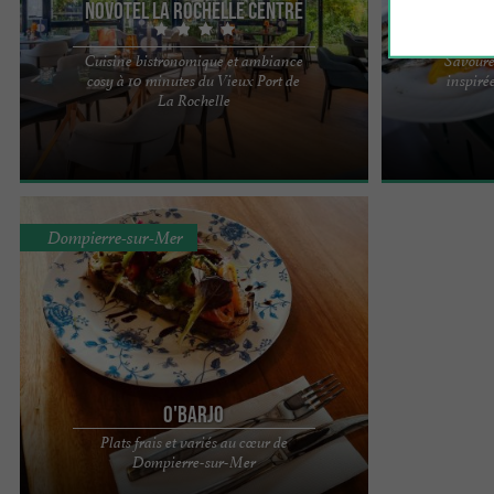
Novotel La Rochelle Centre
Les 
Cuisine bistronomique et ambiance
Savoure
cosy à 10 minutes du Vieux Port de
inspiré
UNE ESCAPADE DÉTENTE AU NOVOTEL LA
LES PINCETTE
La Rochelle
ROCHELLE CENTRE Hôtel de Charme à la
BISTRONOMIQU
Décoration Soignée Niché entre ...
Les Pincettes e
Dompierre-sur-Mer
O'Barjo
Plats frais et variés au cœur de
Au cœur de Dompierre sur Mer, profitez des plats
Dompierre-sur-Mer
frai s et variés tout au long de l'année. Idéal pour
vos ...