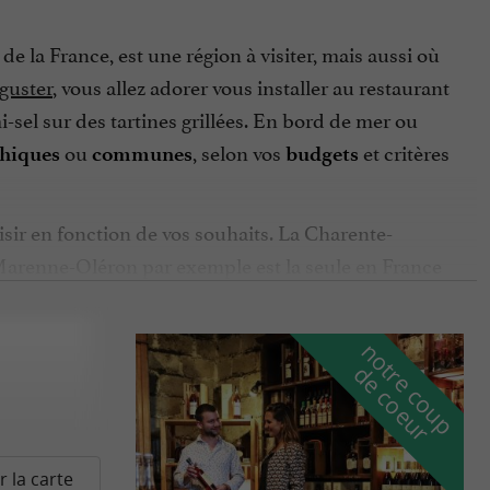
e la France, est une région à visiter, mais aussi où
guster
, vous allez adorer vous installer au restaurant
el sur des tartines grillées. En bord de mer ou
ou
, selon vos
et critères
hiques
communes
budgets
isir en fonction de vos souhaits. La Charente-
e Marenne-Oléron par exemple est la seule en France
uste par gourmandise. Si vous aimez les moules, vous
r les pommes de terre de l’île de Ré, une AOC aux
n
o
t
e
c
o
u
p
e
c
o
e
u
 cuisiniers.
r
d
r
arcies, les grillons charentais qui sont une sorte de
aison ou du jambon de pays.
ureux cognac, boisson réputée de la région. Que
r la carte