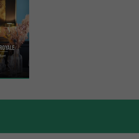
 Royale
ochefort,
ort
s un cadre