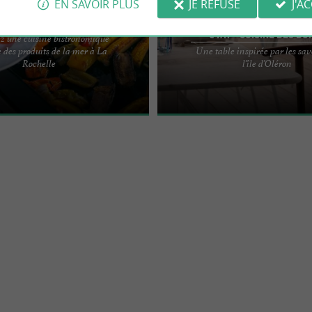
EN SAVOIR PLUS
JE REFUSE
J'A
Pincettes par Novotel
OYAT - Cuisine des du
z une cuisine bistronomique
e des produits de la mer à La
Une table inspirée par les sav
S À LA ROCHELLE, RESTAURANT
BEL HÔTEL - RESTAURANT OYAT À S
Rochelle
l’île d’Oléron
E ENTRE VIEUX-PORT ET NATURE
LES-BAINS SUR L’ÎLE D’OLÉRON Situé 
st un restaurant ...
Trojan-les-Bains, au ...