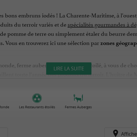
es bons embruns iodés ! La Charente-Maritime, à l’ouest d
duits du terroir variés et de
spécialités gourmandes à dé
de pomme de terre ou simplement étaler du beurre demi-s
s. Vous en trouverez ici une sélection par
zones géograp
 monde, ferme auberge ou restaurant étoilé, à vous de cho
LIRE LA SUITE
aillent toute l’année des produits du terroir. L’huître d
vec un trait de citron ou une sauce échalote, elle se dég
te en éclade et des frites maison. N’oubliez pas de goûte
eurre demi-sel de Surgères qui fait le bonheur de tous les
 Monde
Les Restaurants étoilés
Fermes Auberges
es (comprenez escargots) à la charentaise le plus souvent f
, ou le melon charentais délicieux avec une vinaigrette m
pinot des Charentes et accompagnez le dessert d’un savo
s
Affiche