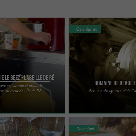
Germignac
e Le Beez - L'Abeille de Ré
Domaine de Beauli
rie artisanale et produits
Beez, intégrée à la boutique
Situé à quelques kilomètres au sud 
ux au cœur de l’Île de Ré
Ferme auberge au sud de C
é, propose une expérience
cœur de notre vignoble, la ferme aub
entique au ...
chambres ...
Rochefort