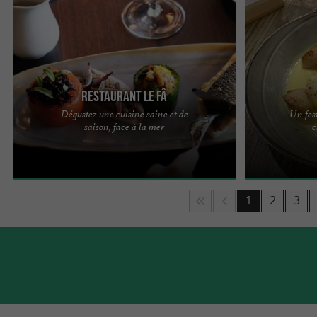
Restaurant Le Fâ
Dégustez une cuisine saine et de
Un fes
Notre Chef vous invite à déguster une cuisine
Une cuisine b
saison, face à la mer
c
saine et de saison, à la fois simple et subtile. Son
de La Belle Po
leitmotiv ? ...
propose une cui
1
2
3