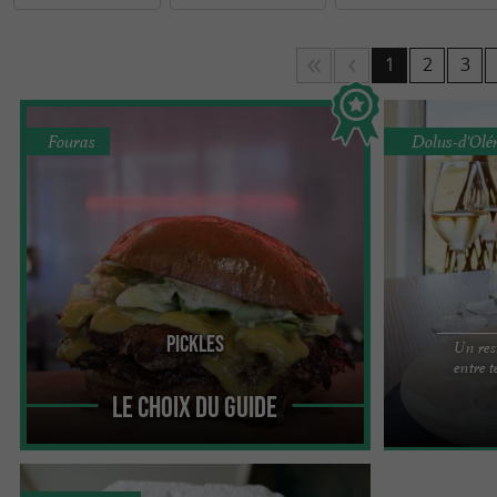
vous soyez dans les grandes villes de
La Rochelle
,
P
bien appréciée dans les restaurants de la Charente-M
1
2
3
Bonne dégustation dans les restaurants de Charent
Fouras
Dolus-d'Olé
Pickles
Un res
PICKLES – FOURAS, PRESQU’ÎLE DE FOURAS-LES-
Face à l'océa
entre t
BAINS, À DEUX PAS DE LA GRANDE PLAGE Une
Situé face à l'
adresse dédiée aux smash ...
met à ...
Le Choix du Guide