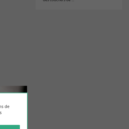
ns de
s