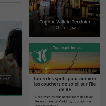
les d’Aix et de Madame, faites une pause culinaire
Cognac Vallein Tercinier
à Chermignac
Top expériences
teur à La
Top 5 des spots pour admirer
le de Ré
e Ré, se
les couchers de soleil sur l’île
de Ré
Découvrez les plus beaux spots de l’île de
Ré, en Charente-Maritime, pour admirer
des couchers de ...