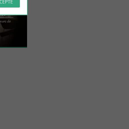
CCEPTE
nes
eurs de
AINT-TROJAN-
à Saint-