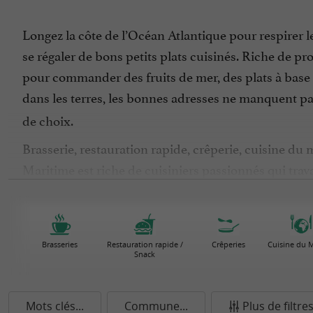
Longez la côte de l’Océan Atlantique pour respirer l
se régaler de bons petits plats cuisinés. Riche de pro
pour commander des fruits de mer, des plats à base 
dans les terres, les bonnes adresses ne manquent pa
de choix.
Brasserie, restauration rapide, crêperie, cuisine du
Maritime est riche de cuisiniers passionnés qui trav
à disposer d’une IGP et à être Label Rouge. Servie a
allez adorer celles de Bouchot avec la fameuse recet
notes de noisette légèrement sucrées, cuisinées au b
Brasseries
Restauration rapide /
Crêperies
Cuisine du
Snack
D’autres spécialités sont à la carte avec les cagouill
pâté de porc confit à étaler sur une tartine de pain
Pour arroser ce bon repas, ouvrez une bouteille de 
Mots clés...
Commune...
Plus de filtre