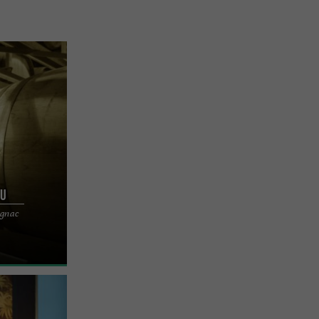
eu
de Cognac, au
ognac
erge et les