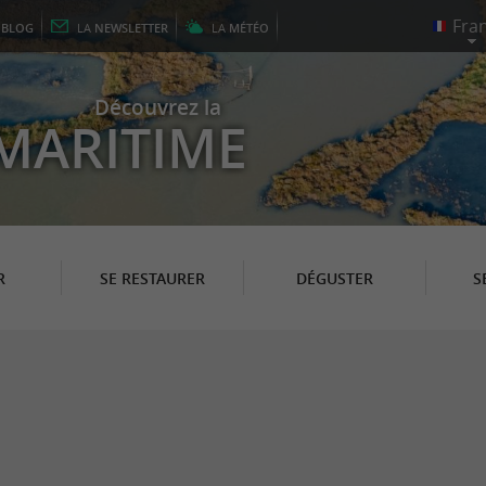
E
BLOG
LA
NEWSLETTER
LA
MÉTÉO
Découvrez la
MARITIME
R
SE RESTAURER
DÉGUSTER
S