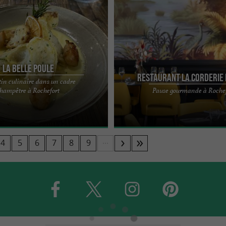
La Belle Poule
Restaurant La Corderie
tin culinaire dans un cadre
istronomique passionnée Au cœur
Sur le site de la Corderie Royale à R
hampêtre à Rochefort
Pause gourmande à Rochef
ule, un chef passionné vous
notre restaurant vous accueille dan
sine ...
apaisant. Respirez ...
...
4
5
6
7
8
9