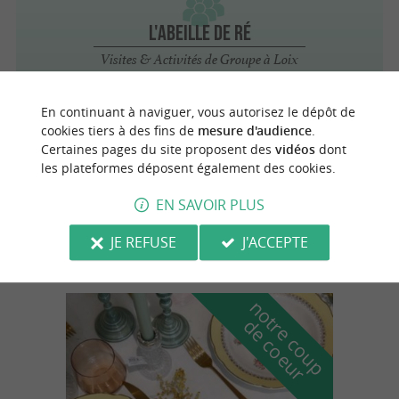
L'Abeille de Ré
Visites & Activités de Groupe à Loix
En continuant à naviguer, vous autorisez le dépôt de
cookies tiers à des fins de
mesure d'audience
.
La Couarde-sur-Mer
1.5 km
Certaines pages du site proposent des
vidéos
dont
les plateformes déposent également des cookies.
L'Huître du Saunier
EN SAVOIR PLUS
Animations & activités de Groupe à La
Couarde-sur-Mer
JE REFUSE
J'ACCEPTE
n
o
t
e
c
o
u
p
e
c
o
e
u
r
d
r