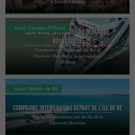
la famille à Royan
Saint-Georges-d'Oléron
Compagnie interîles – Au départ de
Boyardville
Traversées maritimes vers les îles de
Charente-Maritime à Saint-Georges-
d'Oléron
Saint-Martin-de-Ré
Compagnie interîles – Au départ de l'Île de Ré
Traversées maritimes vers les îles de la
Charente-Maritime