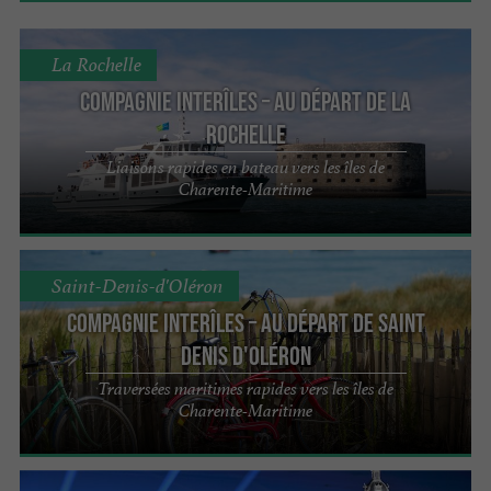
La Rochelle
Compagnie interîles – Au départ de La
Rochelle
Liaisons rapides en bateau vers les îles de
Charente-Maritime
Saint-Denis-d'Oléron
Compagnie interîles – Au départ de Saint
Denis d'Oléron
Traversées maritimes rapides vers les îles de
Charente-Maritime