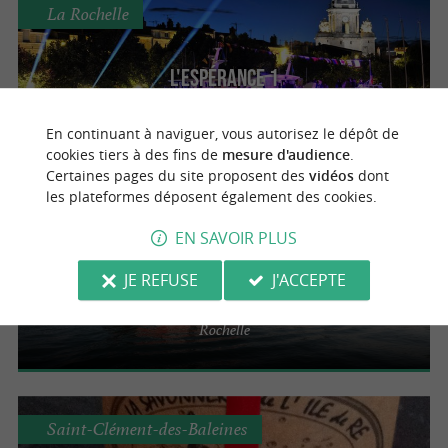
La Rochelle
L'Espérance 1
Événements privés et professionnels sur
bateau à La Rochelle
En continuant à naviguer, vous autorisez le dépôt de
cookies tiers à des fins de
mesure d'audience
.
Certaines pages du site proposent des
vidéos
dont
les plateformes déposent également des cookies.
La Rochelle
EN SAVOIR PLUS
Liaison Maritime Ile de Ré – La Rochelle
JE REFUSE
J'ACCEPTE
Traversées à vélo vers l’île de Ré depuis La
Rochelle
Saint-Clément-des-Baleines