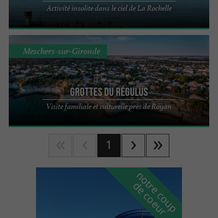
Activité insolite dans le ciel de La Rochelle
Meschers-sur-Gironde
Grottes du Régulus
Visite familiale et culturelle près de Royan
1
n
o
t
e
c
o
u
p
e
c
o
e
u
r
d
r