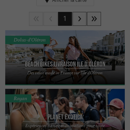
Afficher la carte
1
Dolus-d'Oléron
Beach Bikes Livraison Ile d'Oléron
Des vélos made in France sur l'île d'Oléron
Royan
Planet Exotica
Expériences nature et animations pour toute