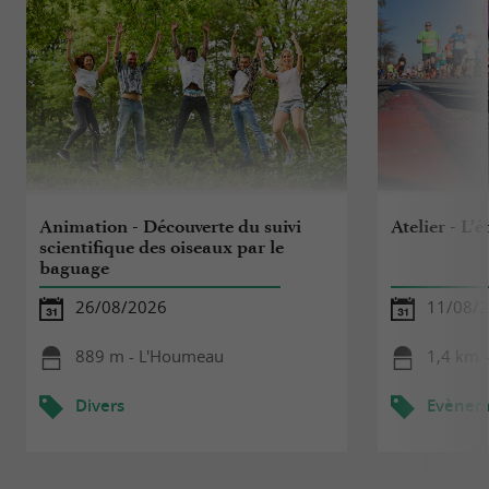
Animation - Découverte du suivi
Atelier - L’
scientifique des oiseaux par le
baguage
26/08/2026
11/08/
889 m - L'Houmeau
1,4 km -
Divers
Evèneme