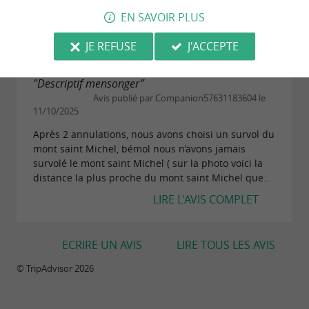
raison a moi de deviné sais nul payer 89...
EN SAVOIR PLUS
LIRE L'AVIS COMPLET
JE REFUSE
J'ACCEPTE
"Descriptif mensonger"
Avis publié par Companion57631183604 le
11/10/2025
Après 2 annulations, nous avons choisi un survol du
mont saint Michel, bémol nous n’avons jamais
survolé le mont saint Michel ( sur la photo voici la
distance la plus proche du mont saint Michel que...
LIRE L'AVIS COMPLET
ECRIRE UN AVIS
LIRE TOUS LES AVIS
© TripAdvisor 2026