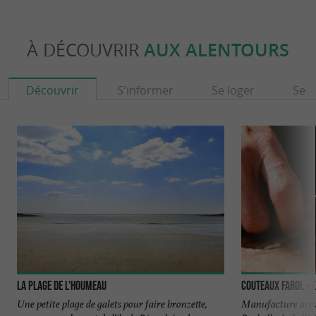
À DÉCOUVRIR
AUX ALENTOURS
Découvrir
S'informer
Se loger
Se r
La Plage de l'Houmeau
Couteaux Farol - L'
Une petite plage de galets pour faire bronzette,
Manufacture artis