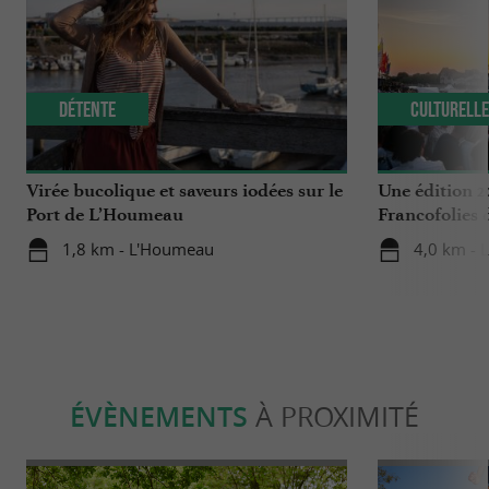
Détente
Culturell
Virée bucolique et saveurs iodées sur le
Une édition 
Port de L’Houmeau
Francofolies 
1,8 km - L'Houmeau
4,0 km - 
ÉVÈNEMENTS
À PROXIMITÉ