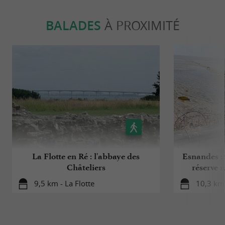
BALADES
À PROXIMITÉ
La Flotte en Ré : l'abbaye des
Esnandes : 
Châteliers
réserve n
9,5 km - La Flotte
10,3 km