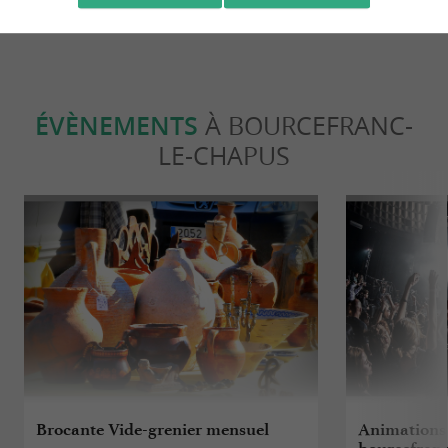
ÉVÈNEMENTS
À BOURCEFRANC-
LE-CHAPUS
Brocante Vide-grenier mensuel
Animations 