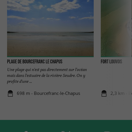
Plage de Bourcefranc le Chapus
Fort Louvois
Une plage qui n'est pas directement sur l'océan
mais dans l'estuaire de la rivière Seudre. On y
profite d'une ...
698 m - Bourcefranc-le-Chapus
2,3 km - B