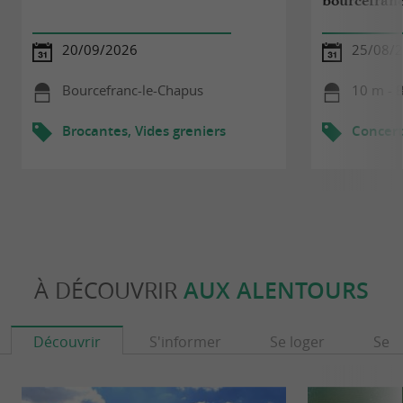
bourcefran
20/09/2026
25/08/
Bourcefranc-le-Chapus
10 m - 
Brocantes, Vides greniers
Concert
À DÉCOUVRIR
AUX ALENTOURS
Découvrir
S'informer
Se loger
Se r