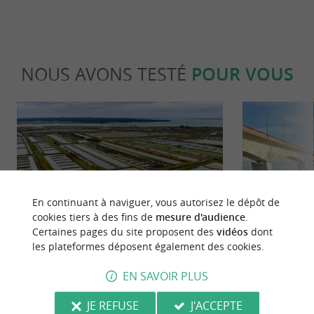
NOUS AVONS TESTÉ
POUR VOUS
En continuant à naviguer, vous autorisez le dépôt de
Gourmande
Culturell
cookies tiers à des fins de
mesure d'audience
.
Certaines pages du site proposent des
vidéos
dont
les plateformes déposent également des cookies.
L’huître Marennes Oléron, la grande
Visitez les m
vedette des Fêtes de fin d’année !
Maritime
EN SAVOIR PLUS
4,3 km - Marennes
4,3 km - 
JE REFUSE
J'ACCEPTE