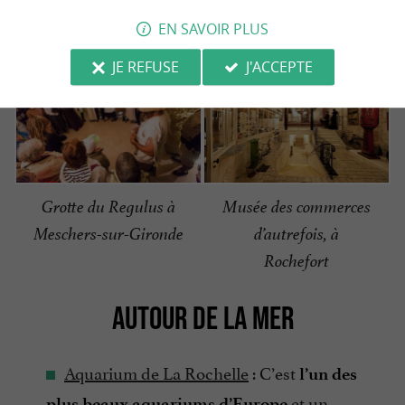
présente l’histoire locale, la pêche et
l’estuaire.
EN SAVOIR PLUS
JE REFUSE
J'ACCEPTE
Musée des commerces
Grotte du Regulus à
d’autrefois, à
Meschers-sur-Gironde
Rochefort
AUTOUR DE LA MER
Aquarium de La Rochelle
: C’est
l’un des
et un
plus beaux aquariums d’Europe