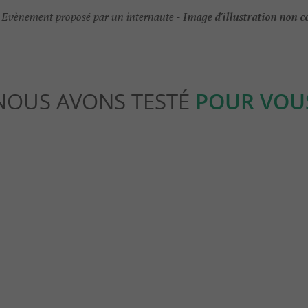
Image d'illustration non c
Evènement proposé par un internaute -
NOUS AVONS TESTÉ
POUR VOU
Familiale
 Roche Courbon
Château-Fort de Saint-Jean-d'Ang