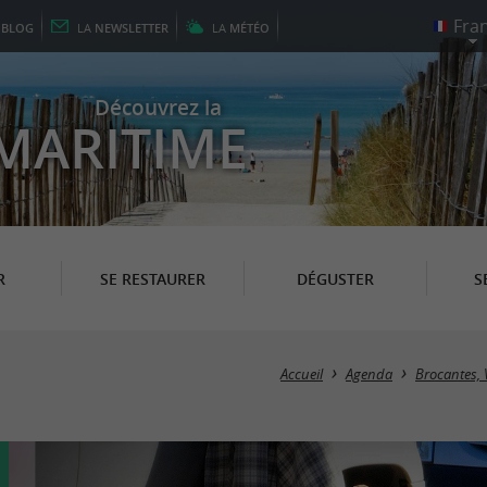
E
BLOG
LA
NEWSLETTER
LA
MÉTÉO
Découvrez la
MARITIME
R
SE RESTAURER
DÉGUSTER
S
Accueil
Agenda
Brocantes, 