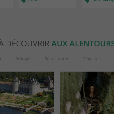
Danse
Evènements spo
À DÉCOUVRIR
AUX ALENTOUR
r
Se loger
Se restaurer
Déguster