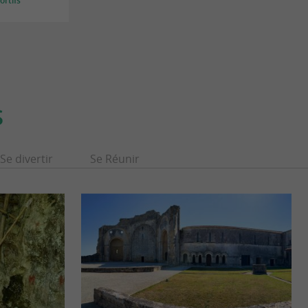
rtifs
S
Se divertir
Se Réunir