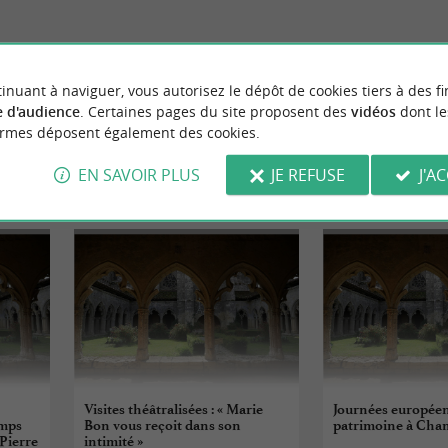
nt-Porchaire
7,8 km - Saint-Jean-d'Angle
inuant à naviguer, vous autorisez le dépôt de cookies tiers à des fi
 d'audience
. Certaines pages du site proposent des
vidéos
dont le
ormes déposent également des cookies.
EN SAVOIR PLUS
JE REFUSE
J'A
ÉVÈNEMENTS
À PROXIMITÉ
Visites théâtralisées : « Marie
Journées europée
emps
Bon vous reçoit dans son
patrimoine à Ch
 Pierre
intimité »