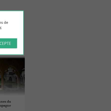
11,2 km - Saint-Agnant
ns de
s
CCEPTE
nnes du
ampagne