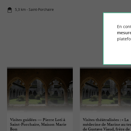
5,3 km - Saint-Porchaire
5,3 km - Sai
En cont
mesure
platef
Visites guidées — Pierre Loti à
Visites théâtralisées : « La
Saint-Porchaire, Maison Marie
médecine de Marine au t
Bon
de Gustave Viaud, frère de