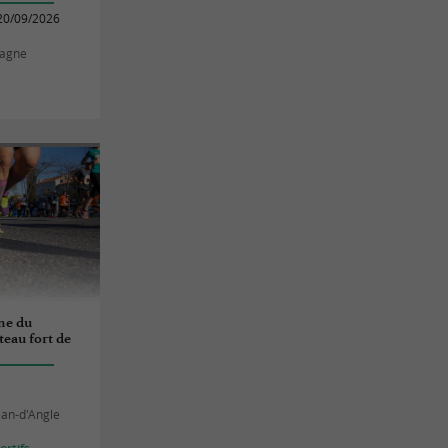
20/09/2026
pagne
ne du
teau fort de
ean-d'Angle