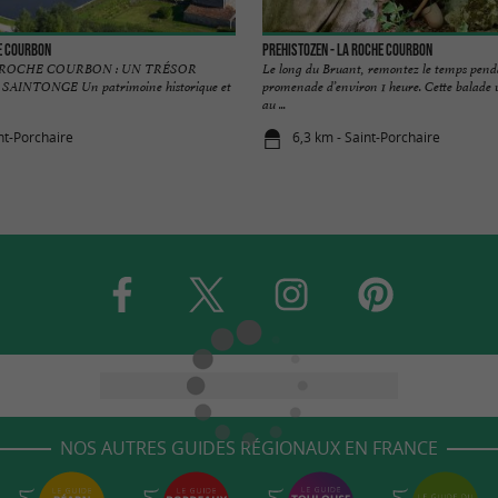
e Courbon
Prehistozen - La Roche Courbon
 ROCHE COURBON : UN TRÉSOR
Le long du Bruant, remontez le temps pen
AINTONGE Un patrimoine historique et
promenade d’environ 1 heure. Cette balade 
au ...
nt-Porchaire
6,3 km - Saint-Porchaire
NOS AUTRES GUIDES RÉGIONAUX EN FRANCE