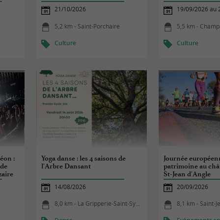
21/10/2026
19/09/2026 au 
5,2 km - Saint-Porchaire
5,5 km - Cham
Culture
Culture
éon :
Yoga danse : les 4 saisons de
Journée européen
nde
l'Arbre Dansant
patrimoine au châ
zaire
St-Jean d'Angle
14/08/2026
20/09/2026
8,0 km - La Gripperie-Saint-Symphorien
8,1 km - Saint-J