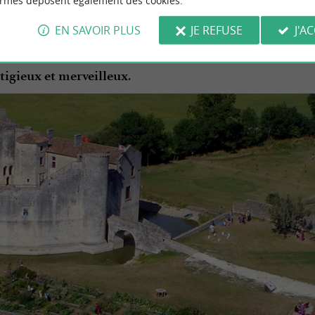
ormes déposent également des cookies.
, entre
… On pénèt
ue médiévale
légende et faits d’armes
val de Saintonge
, au
Château Fort de Saint-Jean-d’Angle 
EN SAVOIR PLUS
JE REFUSE
J'A
 trouve au cœur
et vous propose tou
du royaume des fées
.
tigieux et merveilleux