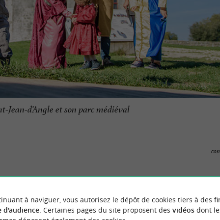
t-Jean-d’Angle et son parc médiéval
con
AN-D’ANGLE ET SON PARC MÉDIÉVA
inuant à naviguer, vous autorisez le dépôt de cookies tiers à des fi
 d'audience
. Certaines pages du site proposent des
vidéos
dont le