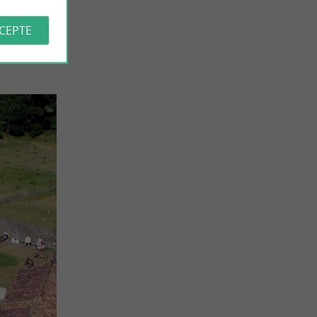
re sur les
et son
CCEPTE
tes sortes