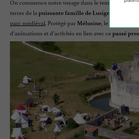
platef
On commence notre voyage dans le temps, à
l’époq
terres de la
, dans le
puissante famille de Lusignan
parc médiéval
. Protégé par
, le château se
Mélusine
d’animations et d’activités en lien avec ce
passé pres