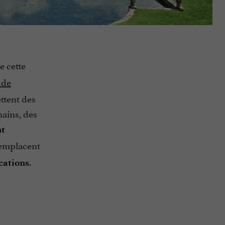
e cette
 de
ettent des
ains, des
nt
remplacent
.
ications