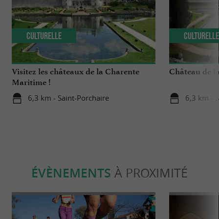
Culturelle
Culturell
Visitez les châteaux de la Charente
Château de l
Maritime !
6,3 km - Saint-Porchaire
6,3 km - 
ÉVÈNEMENTS
À PROXIMITÉ