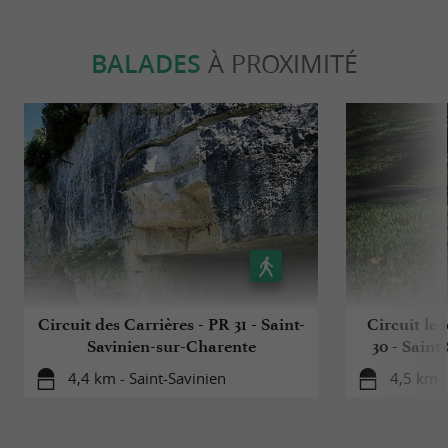
BALADES
À PROXIMITÉ
Circuit des Carrières - PR 31 - Saint-
Circuit le
Savinien-sur-Charente
30 - Saint
4,4 km - Saint-Savinien
4,5 km -