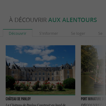
À DÉCOUVRIR
AUX ALENTOURS
Découvrir
S'informer
Se loger
Se r
Château de Panloy
Port Miniature de
Le Château de Panloy Construit en bord de
DÉCOUVREZ LE