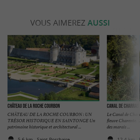
VOUS AIMEREZ
AUSSI
Château de la Roche Courbon
Canal de Charras
CHÂTEAU DE LA ROCHE COURBON : UN
Le Canal de Charra
TRÉSOR HISTORIQUE EN SAINTONGE Un
fleuve Charente. I
patrimoine historique et architectural ...
des marais ...
5,6 km - Saint-Porchaire
12,4 km - 