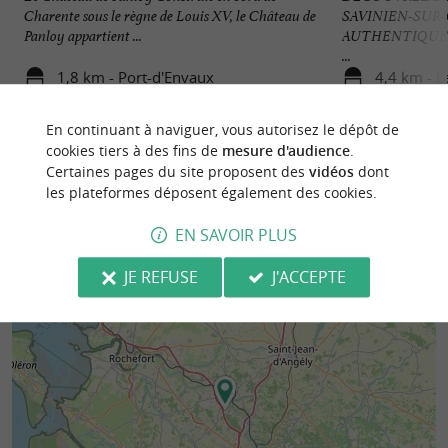
Charente sous le règne de Louis XV, le Château de
SAVINIEN-SUR-
Panloy appartient ...
AUTHENTIQUES U
...
1,8 km - Port-d'Envaux
4,4 km - 
En continuant à naviguer, vous autorisez le dépôt de
cookies tiers à des fins de
mesure d'audience
.
Certaines pages du site proposent des
vidéos
dont
les plateformes déposent également des cookies.
EN SAVOIR PLUS
JE REFUSE
J'ACCEPTE