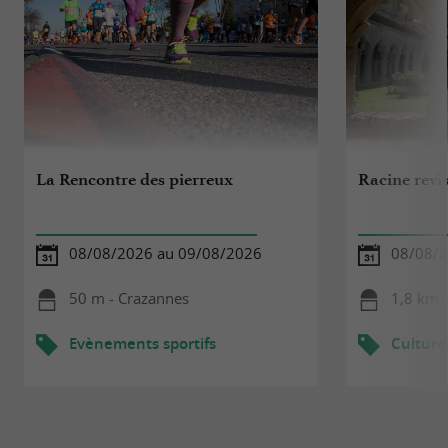
La Rencontre des pierreux
Racine revis
08/08/2026 au 09/08/2026
08/08/
50 m - Crazannes
1,8 km 
Evènements sportifs
Culture