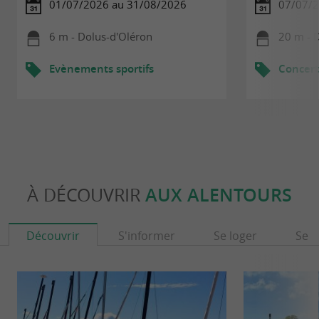
01/07/2026 au 31/08/2026
07/07/2
6 m - Dolus-d'Oléron
20 m - 
Evènements sportifs
Concert
À DÉCOUVRIR
AUX ALENTOURS
Découvrir
S'informer
Se loger
Se r