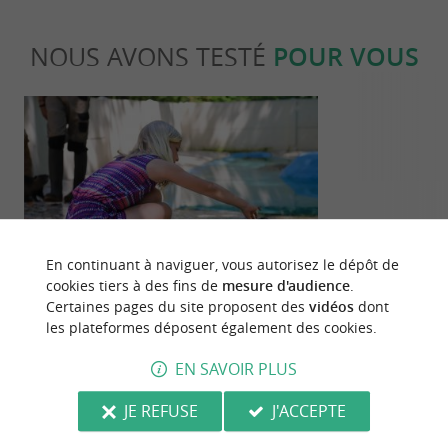
NOUS AVONS TESTÉ
POUR VOUS
Familiale
Familiale
En continuant à naviguer, vous autorisez le dépôt de
cookies tiers à des fins de
mesure d'audience
.
Certaines pages du site proposent des
vidéos
dont
Visite du parc Myocastors sur l’île
Une journée à
les plateformes déposent également des cookies.
d’Oléron
EN SAVOIR PLUS
839 m - Dolus-d'Oléron
839 m - D
JE REFUSE
J'ACCEPTE