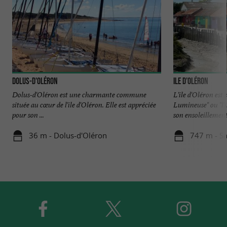
Dolus-d'Oléron
Ile d’Oléron
Dolus-d'Oléron est une charmante commune
L'île d'Oléron est
située au cœur de l'île d'Oléron. Elle est appréciée
Lumineuse" ou "l'
pour son ...
son ensoleillement 
36 m - Dolus-d'Oléron
747 m - Sa