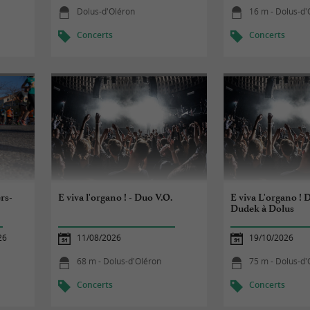
Dolus-d'Oléron
16 m - Dolus-d'
Concerts
Concerts
rs-
E viva l'organo ! - Duo V.O.
E viva L'organo ! D
Dudek à Dolus
26
11/08/2026
19/10/2026
68 m - Dolus-d'Oléron
75 m - Dolus-d'
Concerts
Concerts