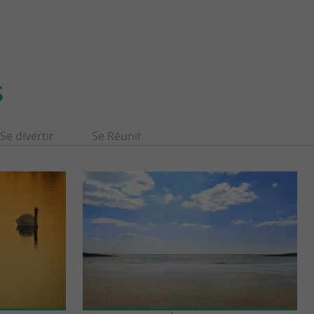
S
Se divertir
Se Réunir