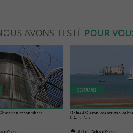
NOUS AVONS TESTÉ
POUR VOU
Gourmande
Chassiron et son phare
Dolus d’Oléron, ses artistes, sa br
loin, le fort …
us-d'Oléron
813 m - Dolus-d'Oléron