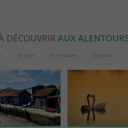
À DÉCOUVRIR
AUX ALENTOUR
r
Se loger
Se restaurer
Déguster