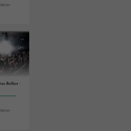
Oléron
uo Belliot -
Oléron