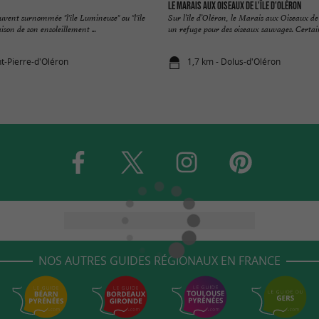
Le Marais aux Oiseaux de l'Île d'Oléron
ouvent surnommée "l'île Lumineuse" ou "l'île
Sur l’île d’Oléron, le Marais aux Oiseaux de
son de son ensoleillement ...
un refuge pour des oiseaux sauvages. Certains
nt-Pierre-d'Oléron
1,7 km - Dolus-d'Oléron
NOS AUTRES GUIDES RÉGIONAUX EN FRANCE