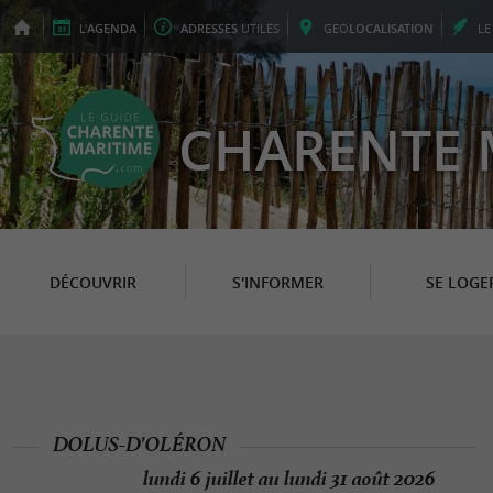
L'
AGENDA
ADRESSES
UTILES
GEO
LOCALISATION
L
CHARENTE 
DÉCOUVRIR
S'INFORMER
SE LOGE
DOLUS-D'OLÉRON
lundi 6 juillet au lundi 31 août 2026