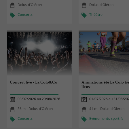
Dolus-d'Oléron
Dolus-d'Oléron
Concerts
Théâtre
Concert live - La Colo&Co
Animations été La Colo tie
lieux
03/07/2026 au 29/08/2026
01/07/2026 au 31/08/20
36 m - Dolus-d'Oléron
41 m - Dolus-d'Oléron
Concerts
Evènements sportifs