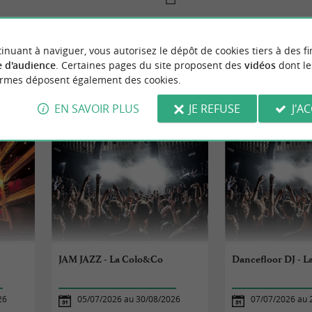
inuant à naviguer, vous autorisez le dépôt de cookies tiers à des fi
 d'audience
. Certaines pages du site proposent des
vidéos
dont le
ormes déposent également des cookies.
VÈNEMENTS
À DOLUS-D'OLÉR
EN SAVOIR PLUS
JE REFUSE
J'A
JAM JAZZ - La Colo&Co
Dancefloor DJ - 
26
05/07/2026 au 30/08/2026
07/07/2026 au 