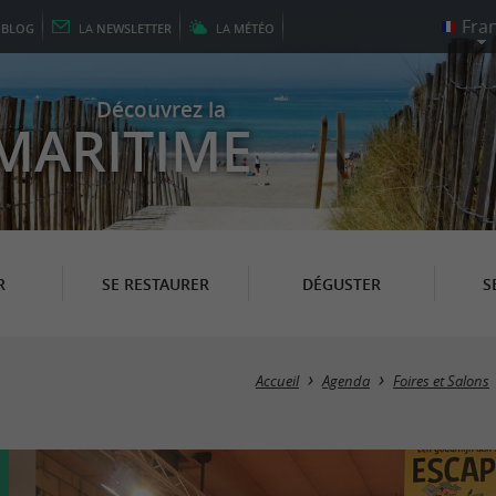
E
BLOG
LA
NEWSLETTER
LA
MÉTÉO
Découvrez la
MARITIME
R
SE RESTAURER
DÉGUSTER
S
Accueil
Agenda
Foires et Salons