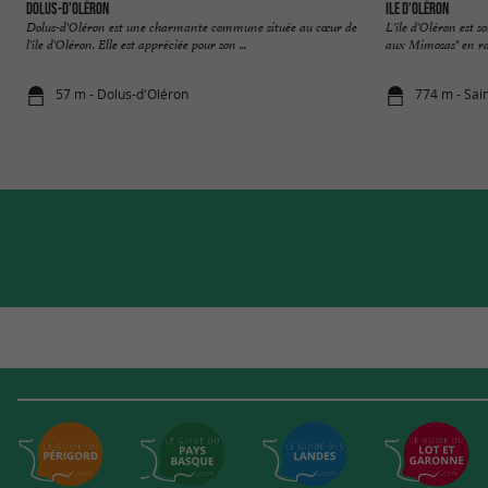
Dolus-d'Oléron
Ile d’Oléron
Dolus-d'Oléron est une charmante commune située au cœur de
L'île d'Oléron est s
l'île d'Oléron. Elle est appréciée pour son ...
aux Mimosas" en rai
57 m - Dolus-d'Oléron
774 m - Sai