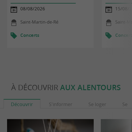
08/08/2026
15/08/
Saint-Martin-de-Ré
Saint-M
Concerts
Concert
À DÉCOUVRIR
AUX ALENTOURS
Découvrir
S'informer
Se loger
Se r