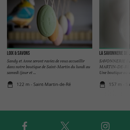
Loix & Savons
La Savonnerie de l'
Sandy et Anne seront ravies de vous accueillir
SAVONNERIE DE 
dans notre boutique de Saint-Martin du lundi au
MARTIN-DE-RÉ
samedi (jour et ...
Une boutique ouver
122 m - Saint-Martin-de-Ré
157 m - Sa