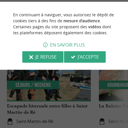
En continuant à naviguer, vous autorisez le dépôt de
cookies tiers à des fins de
mesure d'audience
.
Certaines pages du site proposent des
vidéos
dont
NOUS AVONS TESTÉ
POUR VOUS
les plateformes déposent également des cookies.
EN SAVOIR PLUS
JE REFUSE
J'ACCEPTE
Séjours / Weekend
Gourmand
Escapade hivernale entre filles à Saint-
La Baleine Bl
Martin-de Ré
Saint-Martin-de-Ré
Saint-Mar