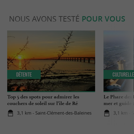
NOUS AVONS TESTÉ
POUR VOUS
Détente
Culturell
Top 5 des spots pour admirer les
Le Phare des 
couchers de soleil sur l’île de Ré
mer et guide 
3,1 km - Saint-Clément-des-Baleines
3,1 km - 