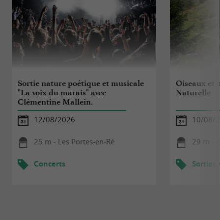
Sortie nature poétique et musicale
Oiseaux et 
"La voix du marais" avec
Naturelle
Clémentine Mallein.
12/08/2026
10/08/
25 m - Les Portes-en-Ré
29 m - 
Concerts
Sorties