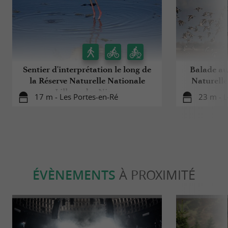
Sentier d'interprétation le long de
Balade au
la Réserve Naturelle Nationale
Naturelle
Lilleau des Niges
17 m - Les Portes-en-Ré
23 m - L
ÉVÈNEMENTS
À PROXIMITÉ