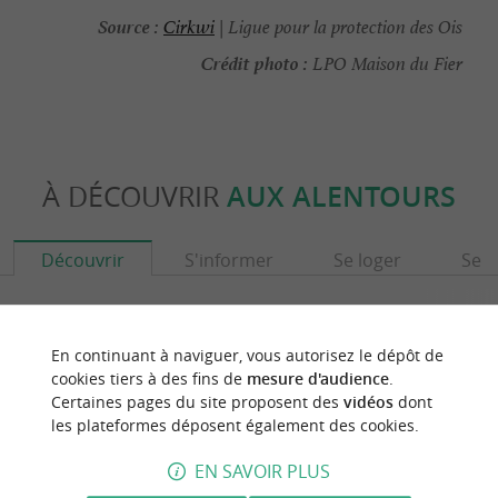
Source :
Cirkwi
| Ligue pour la protection des Ois
Crédit photo :
LPO Maison du Fier
À DÉCOUVRIR
AUX ALENTOURS
Découvrir
S'informer
Se loger
Se r
En continuant à naviguer, vous autorisez le dépôt de
cookies tiers à des fins de
mesure d'audience
.
Certaines pages du site proposent des
vidéos
dont
les plateformes déposent également des cookies.
EN SAVOIR PLUS