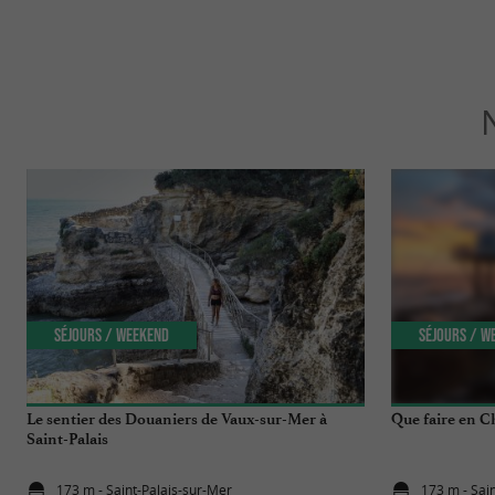
Séjours / Weekend
Séjours / W
Le sentier des Douaniers de Vaux-sur-Mer à
Que faire en C
Saint-Palais
173 m - Saint-Palais-sur-Mer
173 m - Sai