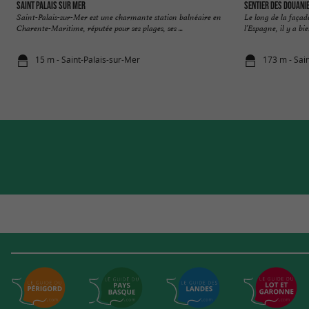
Saint Palais sur Mer
Sentier des Douani
Saint-Palais-sur-Mer est une charmante station balnéaire en
Le long de la façad
Charente-Maritime, réputée pour ses plages, ses ...
l’Espagne, il y a bi
15 m - Saint-Palais-sur-Mer
173 m - Sai