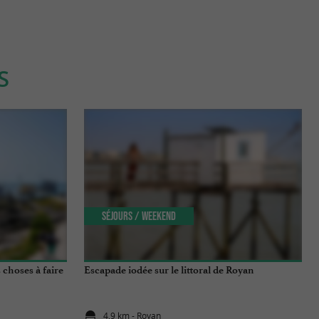
S
Séjours / Weekend
 choses à faire
Escapade iodée sur le littoral de Royan
4,9 km - Royan