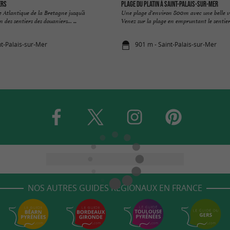
ers
Plage du Platin à Saint-Palais-sur-Mer
e Atlantique de la Bretagne jusqu’à
Une plage d'environ 800m avec une belle vue
en des sentiers des douaniers… ...
Venez sur la plage en empruntant le sentier d
nt-Palais-sur-Mer
901 m - Saint-Palais-sur-Mer
NOS AUTRES GUIDES RÉGIONAUX EN FRANCE