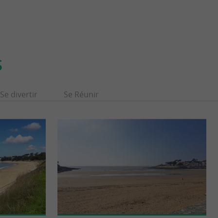
S
Se divertir
Se Réunir