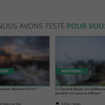
NOUS AVONS TESTÉ
POUR VOU
eekend
Incontournable
harente Maritime l’hiver ?
Le Top 10 de Royan : les meilleures
pendant vos vacances à Royan !
nt-Palais-sur-Mer
4,9 km - Royan