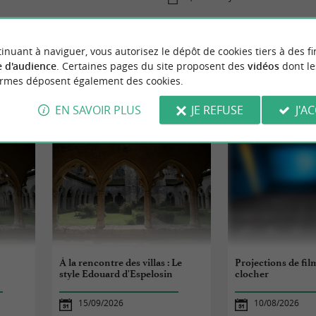
inuant à naviguer, vous autorisez le dépôt de cookies tiers à des fi
 d'audience
. Certaines pages du site proposent des
vidéos
dont le
ormes déposent également des cookies.
NEMENTS
À SAINT-PALAIS-SUR
EN SAVOIR PLUS
JE REFUSE
J'A
À la rencontre des villas : Le
Projections de fil
style Edouard d'Espelosin
clocher
15/09/2026
10/08/2026