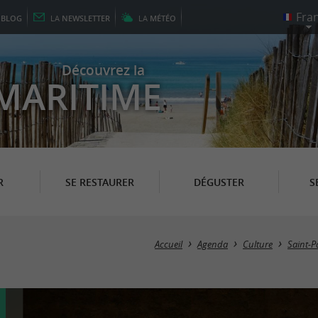
E
BLOG
LA
NEWSLETTER
LA
MÉTÉO
Découvrez la
MARITIME
R
SE RESTAURER
DÉGUSTER
S
Accueil
Agenda
Culture
Saint-P