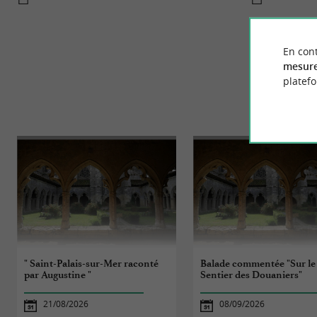
En cont
mesure
platef
ÉVÈ
" Saint-Palais-sur-Mer raconté
Balade commentée "Sur le
par Augustine "
Sentier des Douaniers"
21/08/2026
08/09/2026