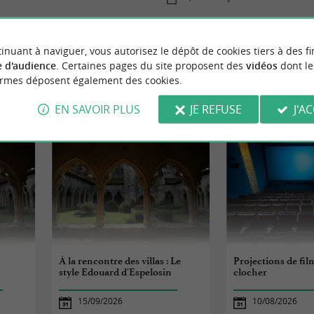
inuant à naviguer, vous autorisez le dépôt de cookies tiers à des fi
 d'audience
. Certaines pages du site proposent des
vidéos
dont le
ormes déposent également des cookies.
NEMENTS
À SAINT-PALAIS-SUR
EN SAVOIR PLUS
JE REFUSE
J'A
À la rencontre des villas : Le
Projections de fil
style Edouard d'Espelosin
clocher
15/09/2026
10/08/2026