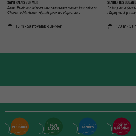
Saint Palais sur Mer
Sentier des Douani
Saint-Palais-sur-Mer est une charmante station balnéaire en
Le long de la façad
Charente-Maritime, réputée pour ses plages, ses ...
l’Espagne, il y a bi
15 m - Saint-Palais-sur-Mer
173 m - Sai