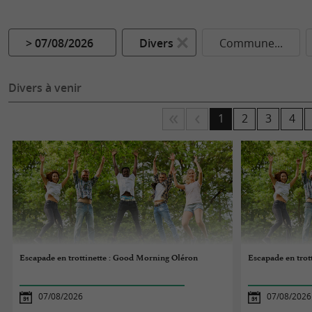
> 07/08/2026
Divers
Commune...
Divers à venir
1
2
3
4
Escapade en trottinette : Good Morning Oléron
Escapade en trot
07/08/2026
07/08/2026