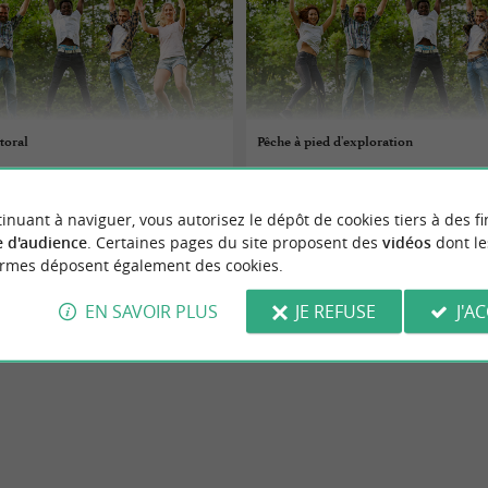
ttoral
Pêche à pied d'exploration
07/08/2026
inuant à naviguer, vous autorisez le dépôt de cookies tiers à des fi
e-d'Oléron
Saint-Pierre-d'Oléron
 d'audience
. Certaines pages du site proposent des
vidéos
dont le
ormes déposent également des cookies.
Divers
EN SAVOIR PLUS
JE REFUSE
J'A