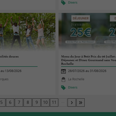
Divers
ilités douces
Menu du Jour à Petit Prix du 06 Juillet 
Déjeunez et Dînez Gourmand sans Vou
Rochelle
 au 13/08/2026
28/07/2026 au 31/08/2026
arques
La Rochelle
Divers
...
5
6
7
8
9
10
11