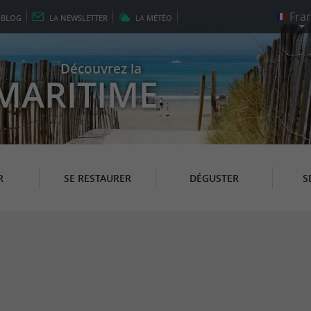
E
BLOG
LA
NEWSLETTER
LA
MÉTÉO
Découvrez la
MARITIME
R
SE RESTAURER
DÉGUSTER
S