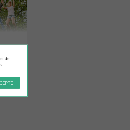
ns de
s
CCEPTE