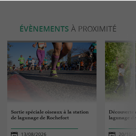
ÉVÈNEMENTS
À PROXIMITÉ
Sortie spéciale oiseaux à la station
Découverte d
de lagunage de Rochefort
lagunage de
13/08/2026
20/10/