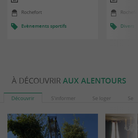
Rochefort
Rochefo
Evènements sportifs
Divers
À DÉCOUVRIR
AUX ALENTOURS
Découvrir
S'informer
Se loger
Se r