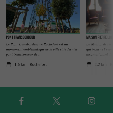
Pont Transbordeur
Maison Pierre Loti
Le Pont Transbordeur de Rochefort est un
La Maison de Pierr
monument emblématique de la ville et le dernier
qui incarne l' esp
pont transbordeur de ...
inconditionnel du .
1,6 km - Rochefort
2,2 km - R