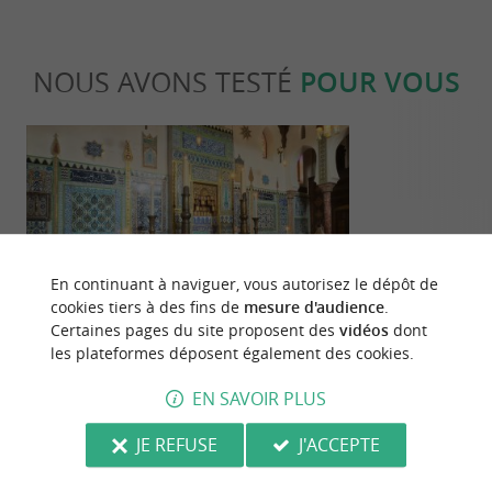
NOUS AVONS TESTÉ
POUR VOUS
En continuant à naviguer, vous autorisez le dépôt de
Culturelle
Culturell
cookies tiers à des fins de
mesure d'audience
.
Certaines pages du site proposent des
vidéos
dont
les plateformes déposent également des cookies.
Visite de La Maison Pierre Loti de
Oceana Lumina
Rochefort : une réouverture à ne pas
improbable à 
EN SAVOIR PLUS
manquer
2,5 km - Rochefort
2,5 km - 
JE REFUSE
J'ACCEPTE