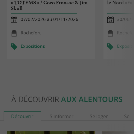
« TOTEMS » / Coco Fronsac & Jim
le Nord »Fa
Skull
07/02/2026 au 01/11/2026
30/06/2
Rochefort
Rochefo
Expositions
Exposit
À DÉCOUVRIR
AUX ALENTOURS
Découvrir
S'informer
Se loger
Se r