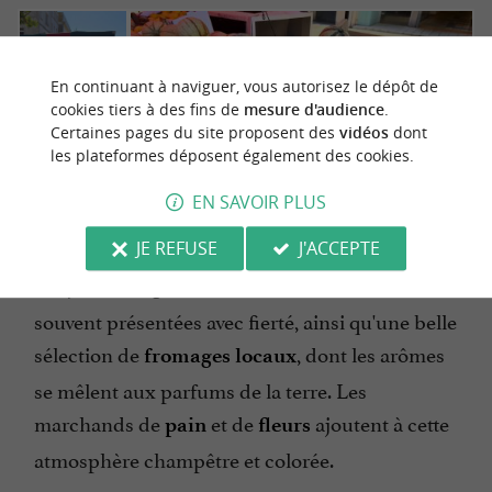
En continuant à naviguer, vous autorisez le dépôt de
cookies tiers à des fins de
mesure d'audience
.
Certaines pages du site proposent des
vidéos
dont
les plateformes déposent également des cookies.
EN SAVOIR PLUS
JE REFUSE
J'ACCEPTE
On y trouve également les
,
volailles fermières
souvent présentées avec fierté, ainsi qu'une belle
sélection de
, dont les arômes
fromages locaux
se mêlent aux parfums de la terre. Les
marchands de
et de
ajoutent à cette
pain
fleurs
atmosphère champêtre et colorée.