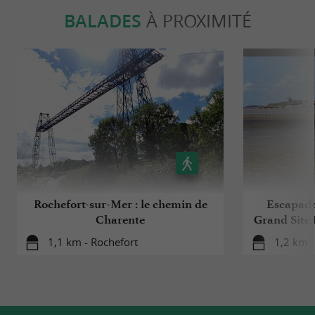
BALADES
À PROXIMITÉ
Rochefort-sur-Mer : le chemin de
Escapade 
Charente
Grand Site 
Arse
1,1 km - Rochefort
1,2 km -