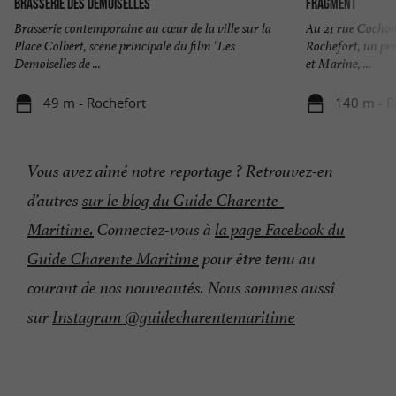
Brasserie des Demoiselles
Fragment
Brasserie contemporaine au cœur de la ville sur la
Au 21 rue Cochon
Place Colbert, scène principale du film "Les
Rochefort, un prem
Demoiselles de ...
et Marine, ...
49 m - Rochefort
140 m - R
Vous avez aimé notre reportage ? Retrouvez-en
d’autres
sur le blog du Guide Charente-
Maritime.
Connectez-vous à
la page Facebook du
Guide Charente Maritime
pour être tenu au
courant de nos nouveautés. Nous sommes aussi
sur
Instagram @guidecharentemaritime