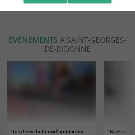
ÉVÈNEMENTS
À SAINT-GEORGES-
DE-DIDONNE
"Gardiens du littoral" animation
"Revivre , l