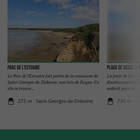
Parc de l'estuaire
Plage de Suzac à
Le Parc de l’Estuaire fait partie de la commune de
La forêt de Suzac 
Saint-Georges-de-Didonne, non loin de Royan. Ce
d'autres essences m
site se trouve ...
endroit pour se ...
275 m - Saint-Georges-de-Didonne
735 m - M