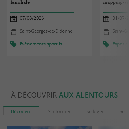
familiale
mapping-vi
07/08/2026
01/07/2
Saint-Georges-de-Didonne
Saint-G
Evènements sportifs
Exposit
À DÉCOUVRIR
AUX ALENTOURS
Découvrir
S'informer
Se loger
Se r