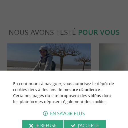
NOUS AVONS TESTÉ
POUR VOUS
En continuant à naviguer, vous autorisez le dépôt de
Familiale
Détente
cookies tiers à des fins de
mesure d'audience
.
Certaines pages du site proposent des
vidéos
dont
les plateformes déposent également des cookies.
Destination Saint-Georges-de-Didonne
Les plus beau
!
Charente-Ma
EN SAVOIR PLUS
2,7 km - Saint-Georges-de-Didonne
3,6 km - 
JE REFUSE
J'ACCEPTE