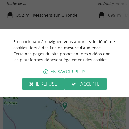
toutes les ...
endroit pour se ...
352 m - Meschers-sur-Gironde
699 m - M
En continuant à naviguer, vous autorisez le dépôt de
cookies tiers à des fins de
mesure d'audience
.
Certaines pages du site proposent des
vidéos
dont
les plateformes déposent également des cookies.
EN SAVOIR PLUS
JE REFUSE
J'ACCEPTE