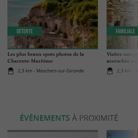
Détente
Familiale
Les plus beaux spots photos de la
Visitez une gr
Charente-Maritime
accrochée sur 
2,3 km - Meschers-sur-Gironde
2,3 km - 
ÉVÈNEMENTS
À PROXIMITÉ