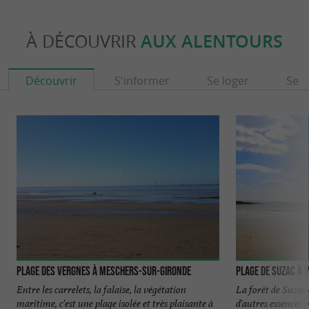
À DÉCOUVRIR
AUX ALENTOURS
Découvrir
S'informer
Se loger
Se r
Plage des Vergnes à Meschers-sur-Gironde
Plage de Suzac à
Entre les carrelets, la falaise, la végétation
La forêt de Suzac 
maritime, c'est une plage isolée et très plaisante à
d'autres essences m