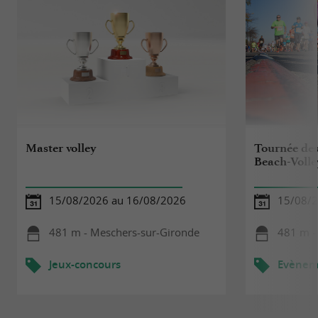
Master volley
Tournée des
Beach-Volle
15/08/2026 au 16/08/2026
15/08/2
481 m - Meschers-sur-Gironde
481 m -
Jeux-concours
Evèneme