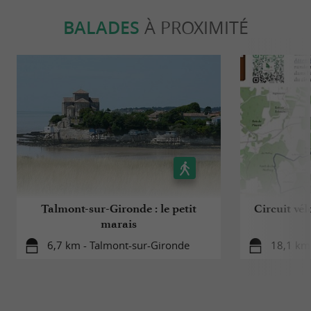
BALADES
À PROXIMITÉ
Talmont-sur-Gironde : le petit
Circuit vél
marais
6,7 km - Talmont-sur-Gironde
18,1 km 