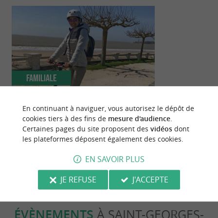
Familiale
Incontour
En continuant à naviguer, vous autorisez le dépôt de
Destination Saint-Georges-de-Didonne
Le Top 10 de 
cookies tiers à des fins de
mesure d'audience
.
!
choses à fair
Certaines pages du site proposent des
vidéos
dont
Royan !
les plateformes déposent également des cookies.
1,0 km - Saint-Georges-de-Didonne
4,2 km - 
EN SAVOIR PLUS
JE REFUSE
J'ACCEPTE
ÉVÈNEMENTS
À SAINT-GEORGES-