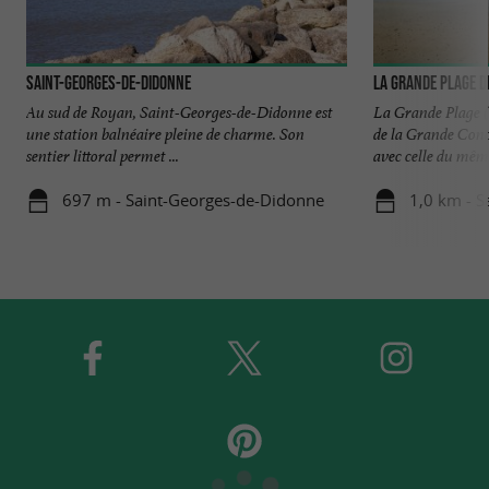
Saint-Georges-de-Didonne
La Grande Plage d
Au sud de Royan, Saint-Georges-de-Didonne est
La Grande Plage (q
une station balnéaire pleine de charme. Son
de la Grande Conc
sentier littoral permet ...
avec celle du même
697 m - Saint-Georges-de-Didonne
1,0 km - 