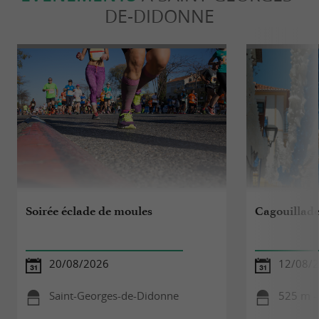
DE-DIDONNE
Soirée éclade de moules
Cagouillad
20/08/2026
12/08/
Saint-Georges-de-Didonne
525 m - 