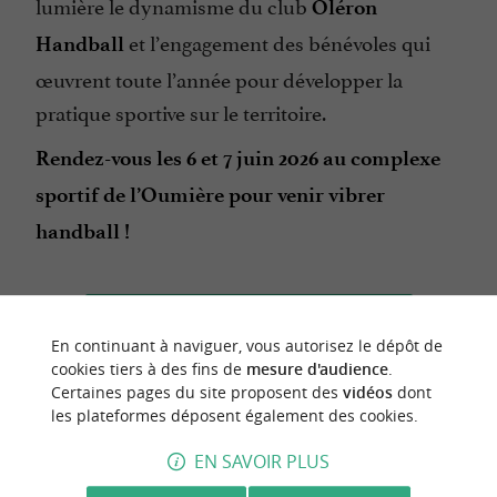
lumière le dynamisme du club
Oléron
et l’engagement des bénévoles qui
Handball
œuvrent toute l’année pour développer la
pratique sportive sur le territoire.
Rendez-vous les 6 et 7 juin 2026 au complexe
sportif de l’Oumière pour venir vibrer
handball !
CONTACTER L'ORGANISATEUR
En continuant à naviguer, vous autorisez le dépôt de
SITE INTERNET DE L'ÉVÈNEMENT
cookies tiers à des fins de
mesure d'audience
.
Certaines pages du site proposent des
vidéos
dont
les plateformes déposent également des cookies.
EN SAVOIR PLUS
dernière mise à jour :
11/05/2026 à 08:28:13