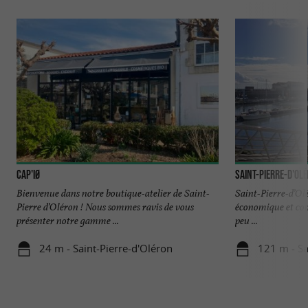
CAP'IØ
Saint-Pierre-d'Ol
Bienvenue dans notre boutique-atelier de Saint-
Saint-Pierre-d’Olé
Pierre d’Oléron ! Nous sommes ravis de vous
économique et com
présenter notre gamme ...
peu ...
24 m - Saint-Pierre-d'Oléron
121 m - Sa