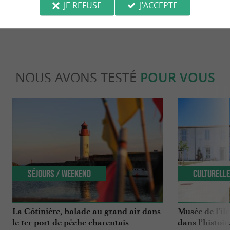
JE REFUSE
J'ACCEPTE
Source :
Evènement proposé par un internaute
NOUS AVONS TESTÉ
POUR VOUS
Séjours / Weekend
Culturell
La Côtinière, balade au grand air dans
Musée de l’îl
le 1er port de pêche charentais
dans l’histoir