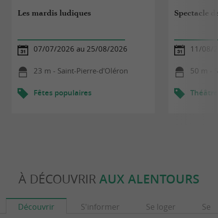
Les mardis ludiques
Spectacle de
07/07/2026 au 25/08/2026
11/08/
23 m - Saint-Pierre-d'Oléron
50 m - S
Fêtes populaires
Théâtre
À DÉCOUVRIR
AUX ALENTOURS
Découvrir
S'informer
Se loger
Se r