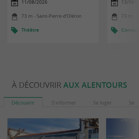
11/08/2026
13/08/
73 m - Saint-Pierre-d'Oléron
73 m - S
Théâtre
Concert
À DÉCOUVRIR
AUX ALENTOURS
Découvrir
S'informer
Se loger
Se r