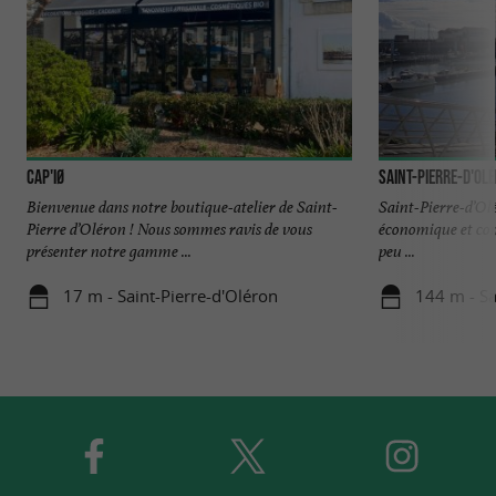
CAP'IØ
Saint-Pierre-d'Ol
Bienvenue dans notre boutique-atelier de Saint-
Saint-Pierre-d’Olé
Pierre d’Oléron ! Nous sommes ravis de vous
économique et com
présenter notre gamme ...
peu ...
17 m - Saint-Pierre-d'Oléron
144 m - Sa