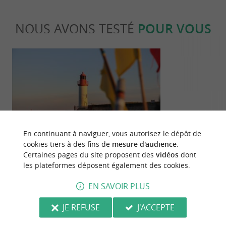
NOUS AVONS TESTÉ
POUR VOUS
Séjours / Weekend
Culturell
En continuant à naviguer, vous autorisez le dépôt de
cookies tiers à des fins de
mesure d'audience
.
Certaines pages du site proposent des
vidéos
dont
La Côtinière, balade au grand air dans
Musée de l’îl
les plateformes déposent également des cookies.
le 1er port de pêche charentais
dans l’histoir
EN SAVOIR PLUS
23 m - Saint-Pierre-d'Oléron
23 m - Sa
JE REFUSE
J'ACCEPTE