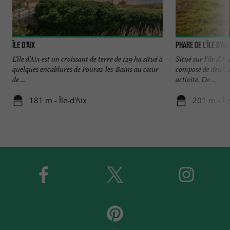
Île d'Aix
Phare de l'île d'Aix
L’île d’Aix est un croissant de terre de 129 ha situé à
Situé sur l'île d'A
quelques encablures de Fouras-les-Bains au cœur
composé de deux t
de ...
activité. De ...
181 m - Île-d'Aix
201 m - Île