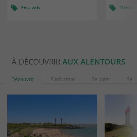
Festivals
Théâtre
À DÉCOUVRIR
AUX ALENTOURS
Découvrir
S'informer
Se loger
Se r