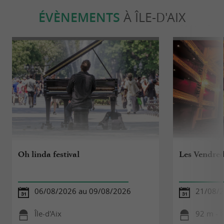
ÉVÈNEMENTS
À ÎLE-D'AIX
Oh linda festival
Les Vendredi
06/08/2026 au 09/08/2026
21/08/
Île-d'Aix
92 m - Î