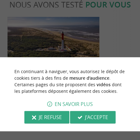
NOUS AVONS TESTÉ
POUR VOUS
Séjours / Weekend
Culturell
En continuant à naviguer, vous autorisez le dépôt de
cookies tiers à des fins de
mesure d'audience
.
Certaines pages du site proposent des
vidéos
dont
Les phares de la Charente Maritime
Découvrir l’îl
les plateformes déposent également des cookies.
paradis dans 
101 m - Île-d'Aix
101 m - Îl
EN SAVOIR PLUS
JE REFUSE
J'ACCEPTE