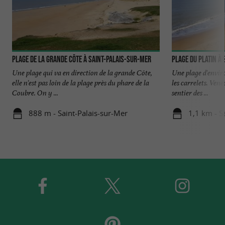
Plage de la Grande Côte à Saint-Palais-sur-Mer
Plage du Platin à
Une plage qui va en direction de la grande Côte,
Une plage d'envir
elle n'est pas loin de la plage près du phare de la
les carrelets. Ven
Coubre. On y ...
sentier des ...
888 m - Saint-Palais-sur-Mer
1,1 km - S