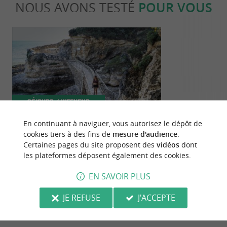
NOUS AVONS TESTÉ
POUR VOUS
Séjours / Weekend
Séjours /
En continuant à naviguer, vous autorisez le dépôt de
cookies tiers à des fins de
mesure d'audience
.
Le sentier des Douaniers de Vaux-sur-
Que faire en 
Certaines pages du site proposent des
vidéos
dont
Mer à Saint-Palais
?
les plateformes déposent également des cookies.
2,1 km - Saint-Palais-sur-Mer
2,1 km - S
EN SAVOIR PLUS
JE REFUSE
J'ACCEPTE