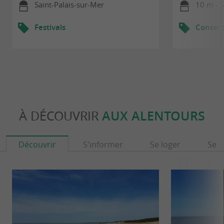
Saint-Palais-sur-Mer
10 m - S
Festivals
Concert
À DÉCOUVRIR
AUX ALENTOURS
Découvrir
S'informer
Se loger
Se r