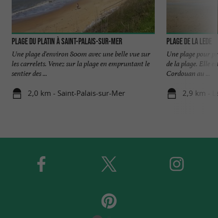
Plage du Platin à Saint-Palais-sur-Mer
Plage de la Lede
Une plage d'environ 800m avec une belle vue sur
Une plage pour pr
les carrelets. Venez sur la plage en empruntant le
de la plage. Elle e
sentier des ...
Cordouan au ...
2,0 km - Saint-Palais-sur-Mer
2,9 km - 