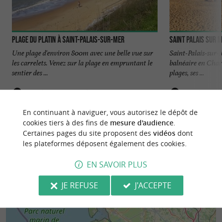
Plage du Platin à Saint-Palais-sur-Mer
Saint Palais sur 
Une plage d'environ 800m avec une belle vue sur
Saint-Palais-sur-
les carrelets. Venez sur la plage en empruntant le
balnéaire en Char
sentier des ...
plages, ses ...
2,0 km - Saint-Palais-sur-Mer
2,8 km - S
En continuant à naviguer, vous autorisez le dépôt de
cookies tiers à des fins de
mesure d'audience
.
Certaines pages du site proposent des
vidéos
dont
les plateformes déposent également des cookies.
EN SAVOIR PLUS
JE REFUSE
J'ACCEPTE