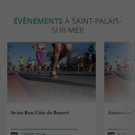
ÉVÈNEMENTS
À SAINT-PALAIS-
SUR-MER
Swim Run Côte de Beauté
Animation "
19/09/2026
13/07/2