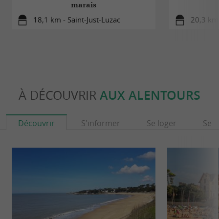
marais
18,1 km - Saint-Just-Luzac
20,3 km
À DÉCOUVRIR
AUX ALENTOURS
Découvrir
S'informer
Se loger
Se r