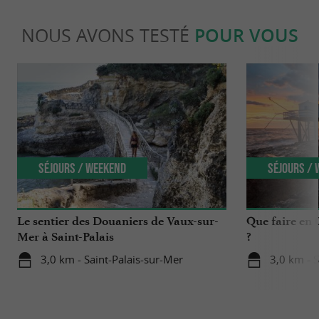
NOUS AVONS TESTÉ
POUR VOUS
Séjours / Weekend
Séjours /
Le sentier des Douaniers de Vaux-sur-
Que faire en 
Mer à Saint-Palais
?
3,0 km - Saint-Palais-sur-Mer
3,0 km - S