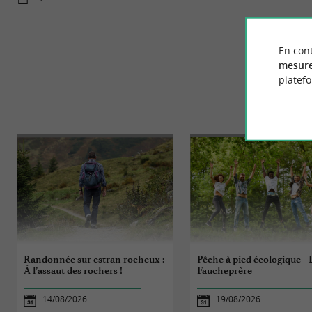
En cont
mesure
platef
ÉVÈ
Randonnée sur estran rocheux :
Pêche à pied écologique - 
À l’assaut des rochers !
Faucheprère
14/08/2026
19/08/2026