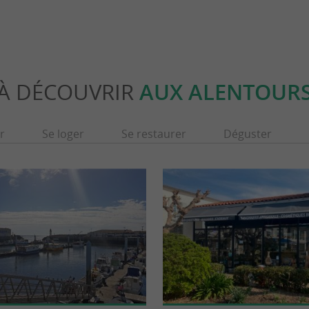
À DÉCOUVRIR
AUX ALENTOUR
r
Se loger
Se restaurer
Déguster