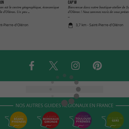
ron
CAP'IØ
ron est le centre géographique, économique
Bienvenue dans notre boutique-atelier de S
le d’Oléron. Un peu ...
d’Oléron ! Nous sommes ravis de vous prés
...
nt-Pierre-d'Oléron
3,7 km - Saint-Pierre-d'Oléron
NOS AUTRES GUIDES RÉGIONAUX EN FRANCE