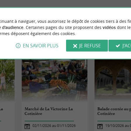
inuant à naviguer, vous autorisez le dépôt de cookies tiers à des fi
 d'audience
. Certaines pages du site proposent des
vidéos
dont le
ormes déposent également des cookies.
NEMENTS
À SAINT-PIERRE-D'O
EN SAVOIR PLUS
JE REFUSE
J'A
La
Marché de La Victorine La
Balade contée au p
Cotinière
Cotinière
02/11/2026 au 01/11/2026
19/10/2026 au 