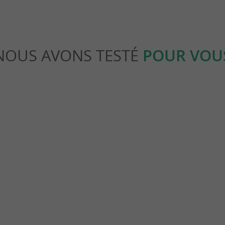
NOUS AVONS TESTÉ
POUR VOU
Séjours / Weekend
 d’Oléron : immersion dans
Weekend à Oléron : 10 expérience
ire !
incontournables à vivre !
nt-Pierre-d'Oléron
3,7 km - Saint-Pierre-d'Oléron