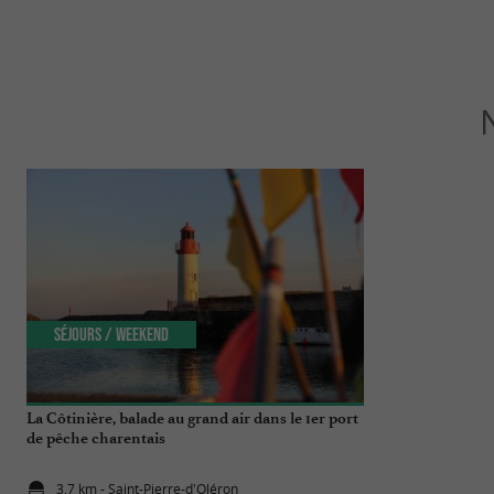
Séjours / Weekend
Culturelle
La Côtinière, balade au grand air dans le 1er port
Musée de l’île
de pêche charentais
l’histoire insula
3,7 km - Saint-Pierre-d'Oléron
3,7 km - Sai