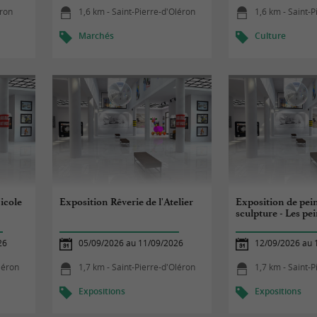
éron
1,6 km - Saint-Pierre-d'Oléron
1,6 km - Saint-
Marchés
Culture
icole
Exposition Rêverie de l'Atelier
Exposition de pei
sculpture - Les pe
26
05/09/2026 au 11/09/2026
12/09/2026 au 
léron
1,7 km - Saint-Pierre-d'Oléron
1,7 km - Saint-
Expositions
Expositions