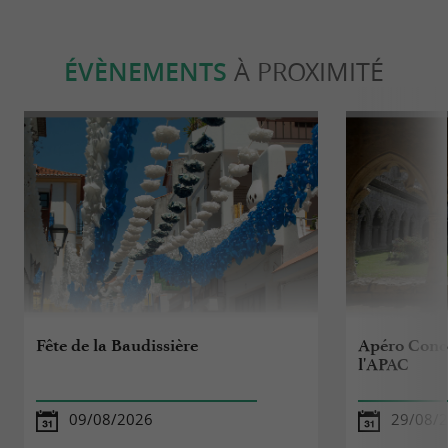
ÉVÈNEMENTS
À PROXIMITÉ
Fête de la Baudissière
Apéro Conce
l'APAC
09/08/2026
29/08/