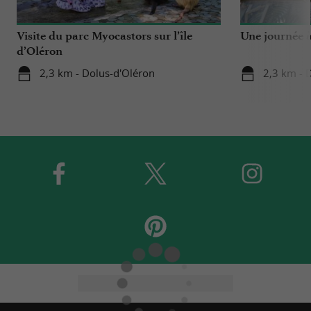
Visite du parc Myocastors sur l’île
Une journée à
d’Oléron
2,3 km - Dolus-d'Oléron
2,3 km - 