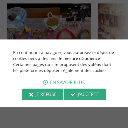
En continuant à naviguer, vous autorisez le dépôt de
cookies tiers à des fins de
mesure d'audience
.
Certaines pages du site proposent des
vidéos
dont
Pomme d'amour
La Savonnière d'O
les plateformes déposent également des cookies.
POMME D’AMOUR – CHÉRAY, SAINT-
Venez découvrir le
GEORGES-D’OLÉRON, ÎLE D’OLÉRON Des
la commune de Dol
EN SAVOIR PLUS
bijoux créatifs dans un lieu ...
notre cabane ...
JE REFUSE
J'ACCEPTE
1,6 km - Dolus-d'Oléron
1,6 km - D