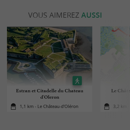
VOUS AIMEREZ
AUSSI
Estran et Citadelle du Chateau
Le Châte
d'Oleron
1,1 km - Le Château-d'Oléron
3,2 km -