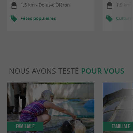
1,5 km - Dolus-d'Oléron
1,9 km 
Fêtes populaires
Culture
NOUS AVONS TESTÉ
POUR VOUS
Familiale
Familiale