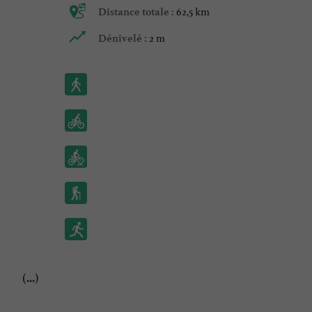
62,5 km
Distance totale :
2 m
Dénivelé :
(...)