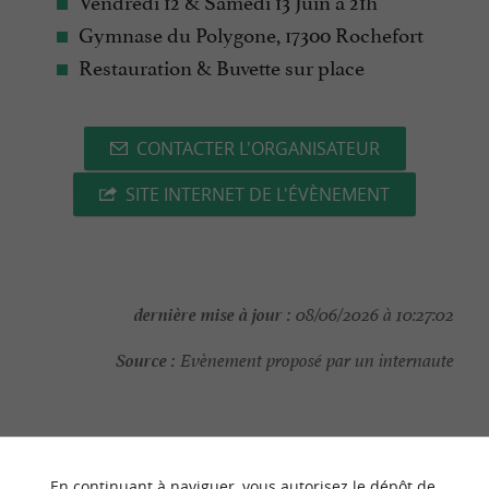
Vendredi 12 & Samedi 13 Juin à 21h
Gymnase du Polygone, 17300 Rochefort
Restauration & Buvette sur place
CONTACTER L'ORGANISATEUR
SITE INTERNET DE L'ÉVÈNEMENT
dernière mise à jour :
08/06/2026 à 10:27:02
Source :
Evènement proposé par un internaute
En continuant à naviguer, vous autorisez le dépôt de