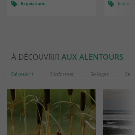
Expositions
Exposit
À DÉCOUVRIR
AUX ALENTOURS
Découvrir
S'informer
Se loger
Se r