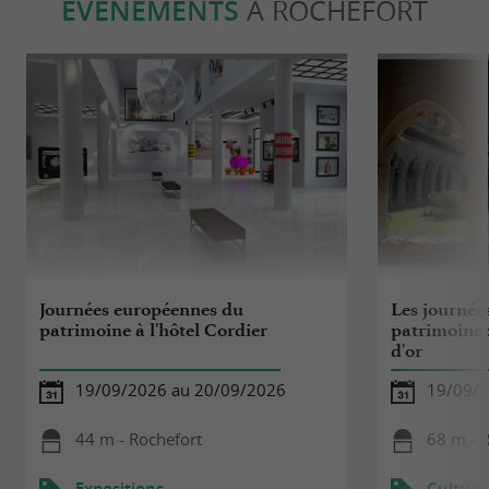
ÉVÈNEMENTS
À ROCHEFORT
Journées européennes du
Les journée
patrimoine à l'hôtel Cordier
patrimoine 
d'or
19/09/2026 au 20/09/2026
19/09/2
44 m - Rochefort
68 m - 
Expositions
Culture