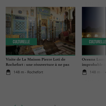
Culturelle
Culturell
Visite de La Maison Pierre Loti de
Oceana Lumina
Rochefort : une réouverture à ne pas
improbable à 
manquer
148 m - Rochefort
148 m - R