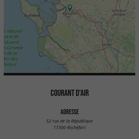
fromages, tisanes ou savons artisanaux dans les
marchés hebdomadaires. Le
marché de
, sous les halles, est un rendez-vous
Rochefort
réputé pour sa diversité et sa qualité.
Entre
,
création locale
patrimoine
et
,
maritime
nature préservée
l’atelier
s’inscrit
Courant d’Air à Rochefort
dans un tissu régional riche de découvertes et
d’authenticité.
COURANT D'AIR
ADRESSE
52 rue de la République
17300 Rochefort