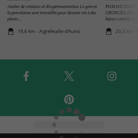
Atelier de création et d'expérimentation Le grès et
POMME D’AMOU
la porcelaine sont travaillés pour donner vie à des
GEORGES-D’OLÉ
pièces ...
bijoux créatifs dan
19,6 km - Aigrefeuille-d'Aunis
20,3 km - 