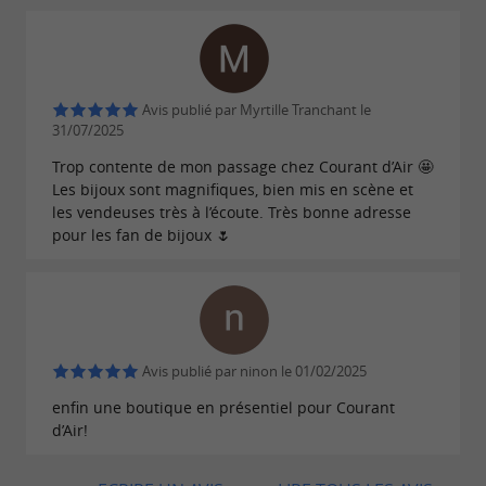
du
, ainsi que des fils de
, de
ou
bois
soie
coton
des éléments en
. Ce mélange de
céramique
textures et de matières confère aux bijoux une
Avis publié par Myrtille Tranchant le
esthétique à la fois organique et contemporaine.
31/07/2025
Les bijoux peuvent être portés seuls ou en
Trop contente de mon passage chez Courant d’Air 🤩
Les bijoux sont magnifiques, bien mis en scène et
accumulation, avec la possibilité de mixer les
les vendeuses très à l’écoute. Très bonne adresse
styles au fil des envies. Ils s’adaptent à
pour les fan de bijoux 🌷
différents moments de la journée, avec une
attention portée à la légèreté et à la facilité de
port.
Avis publié par ninon le 01/02/2025
enfin une boutique en présentiel pour Courant
Un atelier rochefortais ouvert à la
d’Air!
personnalisation