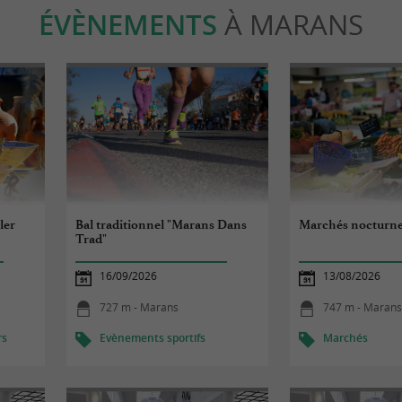
ÉVÈNEMENTS
À MARANS
ler
Bal traditionnel "Marans Dans
Marchés nocturn
Trad"
16/09/2026
13/08/2026
727 m - Marans
747 m - Maran
rs
Evènements sportifs
Marchés