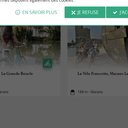
ormes déposent également des cookies.
EN SAVOIR PLUS
JE REFUSE
J'A
La Grande Boucle
La Vélo Francette, Marans L
arans
188 m - Marans