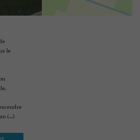
 de
us le
son
le.
Descendre
u (...)
UR