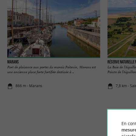
Marans
Réserve Naturelle N
Port de plaisance aux portes du marais Poitevin, Marans est
La Baie de l’Aiguill
une ancienne place forte fortifiée destinée à ...
Pointe de l’Aiguillon 
866 m - Marans
7,8 km - Sa
En cont
mesure