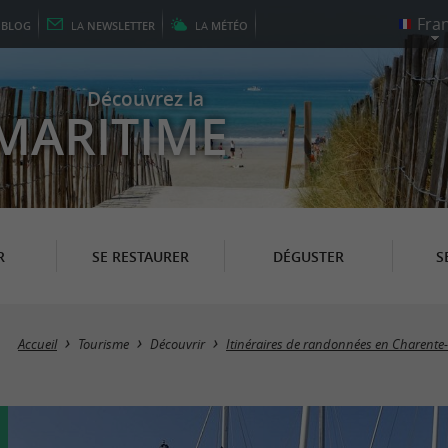
E
BLOG
LA
NEWSLETTER
LA
MÉTÉO
Découvrez la
MARITIME
R
SE RESTAURER
DÉGUSTER
S
Accueil
Tourisme
Découvrir
Itinéraires de randonnées en Charente