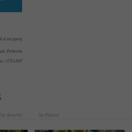
 à 01:29:05
ais Poitevin
o :
OTAMP
S
Se divertir
Se Réunir