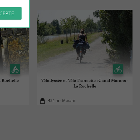
CCEPTE
a Rochelle
Vélodyssée et Vélo Francette : Canal Marans -
La Rochelle
424 m - Marans