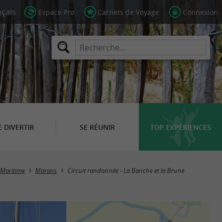
Espace Pro
Carnets de Voyage
Connexion
E DIVERTIR
SE RÉUNIR
TOP EXPÉRIENCES
-Maritime
Marans
Circuit randonnée - La Banche et la Brune