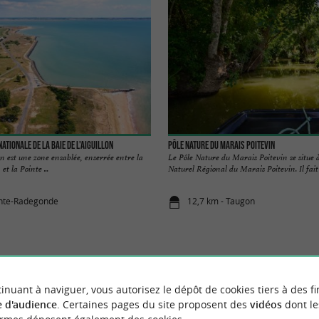
ationale de la Baie de l'Aiguillon
Pôle Nature du Marais Poitevin
on est une zone ensablée, enserrée entre la
Le Pôle Nature du Marais Poitevin se situe à
et la Pointe ...
Naturel Régional du Marais Poitevin. Il fait .
inte-Radegonde
12,7 km - Taugon
inuant à naviguer, vous autorisez le dépôt de cookies tiers à des fi
VOUS AIMEREZ
AUSSI
 d'audience
. Certaines pages du site proposent des
vidéos
dont le