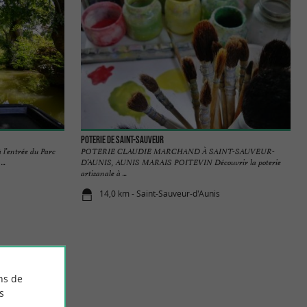
Poterie de Saint-Sauveur
 l’entrée du Parc
POTERIE CLAUDIE MARCHAND À SAINT-SAUVEUR-
..
D’AUNIS, AUNIS MARAIS POITEVIN Découvrir la poterie
artisanale à ...
14,0 km - Saint-Sauveur-d'Aunis
ns de
s