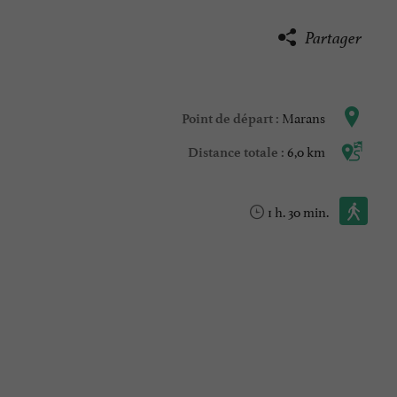
Partager
Marans
Point de départ :
6,0 km
Distance totale :
Marche à pied :
1 h. 30 min.