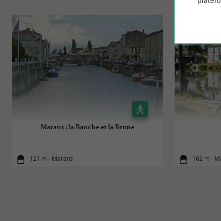
platef
Marans : la Banche et la Brune
121 m - Marans
162 m - M