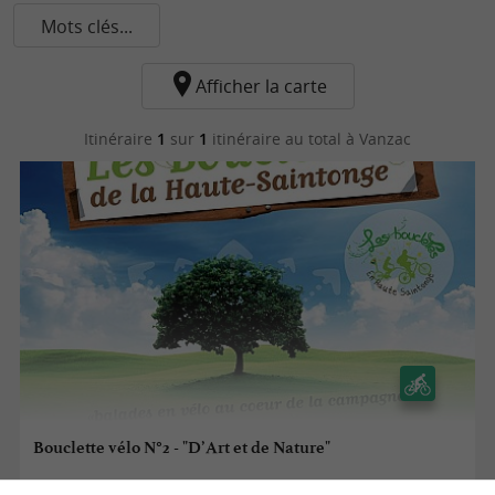
Mots clés...
Afficher la carte
Itinéraire
1
sur
1
itinéraire au total
à Vanzac
Bouclette vélo N°2 - "D’Art et de Nature"