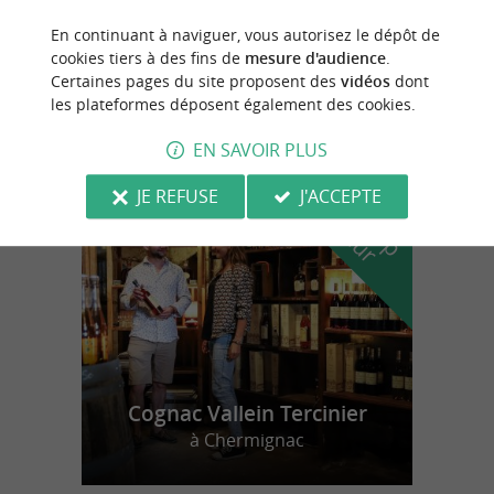
En continuant à naviguer, vous autorisez le dépôt de
Vanzac
cookies tiers à des fins de
mesure d'audience
.
Certaines pages du site proposent des
vidéos
dont
8,0 km
les plateformes déposent également des cookies.
EN SAVOIR PLUS
n
o
t
e
c
o
u
p
e
c
o
e
u
r
d
r
JE REFUSE
J'ACCEPTE
Cognac Vallein Tercinier
à Chermignac