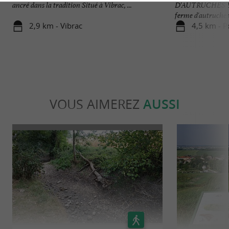
ancré dans la tradition Situé à Vibrac, ...
D'AUTRUCHES 
ferme d'autruches à
2,9 km - Vibrac
4,5 km - 
VOUS AIMEREZ
AUSSI