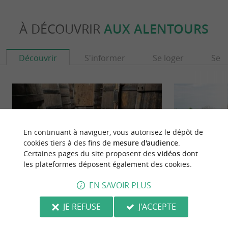
À DÉCOUVRIR
AUX ALENTOURS
Découvrir
S'informer
Se loger
Se r
En continuant à naviguer, vous autorisez le dépôt de
cookies tiers à des fins de
mesure d'audience
.
Certaines pages du site proposent des
vidéos
dont
les plateformes déposent également des cookies.
EN SAVOIR PLUS
Vignoble Thibeau
Plantes & Plumes
JE REFUSE
J'ACCEPTE
DÉCOUVRIR LE VIGNOBLE THIBEAU EN
PLANTES & PL
CHARENTE-MARITIME Un domaine viticole
MOULONS : VIS