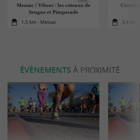
Messac / Vibrac : les coteaux de
Circuit 
Seugne et Pimperade
1,5 km - Messac
3,4 km -
ÉVÈNEMENTS
À PROXIMITÉ