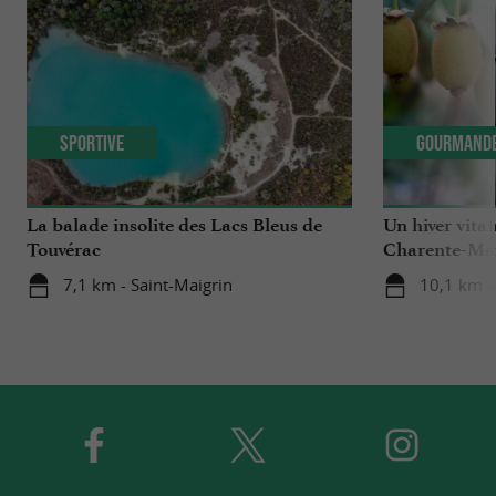
Sportive
Gourmand
La balade insolite des Lacs Bleus de
Un hiver vitam
Touvérac
Charente-Ma
7,1 km - Saint-Maigrin
10,1 km 