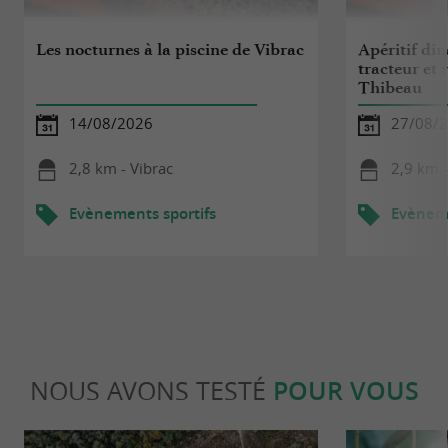
Les nocturnes à la piscine de Vibrac
Apéritif di
tracteur et
Thibeau
14/08/2026
27/08/
2,8 km - Vibrac
2,9 km -
Evènements sportifs
Evèneme
NOUS AVONS TESTÉ
POUR VOUS