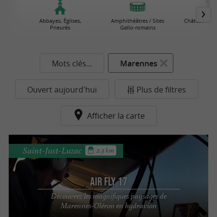
Abbayes, Églises,
Amphithéâtres / Sites
Châteaux / To
Prieurés
Gallo-romains
Mots clés...
Marennes
Ouvert aujourd'hui
Plus de filtres
Afficher la carte
Saint-Just-Luzac
2.3 km
Air FLY 17
Découvrez les magnifiques paysages de
Marennes-Oléron en hydravion