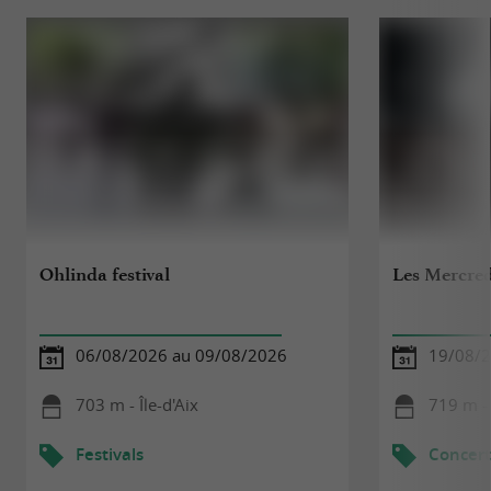
Ohlinda festival
Les Mercredi
06/08/2026 au 09/08/2026
19/08/
703 m - Île-d'Aix
719 m - 
Festivals
Concert