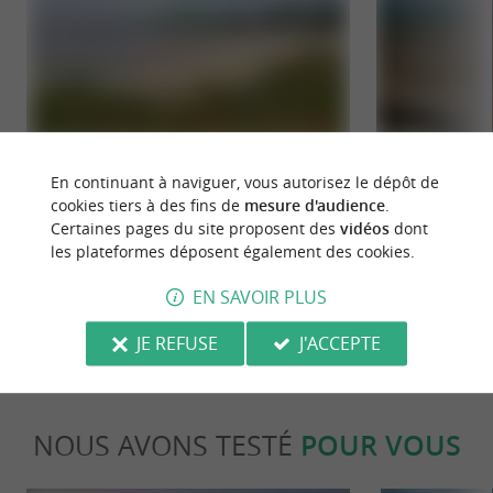
Plage aux Coquillages de l'île d'Aix
Pertuis d'Antioche
En continuant à naviguer, vous autorisez le dépôt de
Une plage située à l'est de l'île, avec quelques
Le Pertuis d’Antioc
cookies tiers à des fins de
mesure d'audience
.
rochers qui se dévoilent à marée basse. Elle est
de Ré et l’île d’Ol
Certaines pages du site proposent des
vidéos
dont
sauvage, non ...
les plateformes déposent également des cookies.
265 m - Île-d'Aix
265 m - Île
EN SAVOIR PLUS
JE REFUSE
J'ACCEPTE
NOUS AVONS TESTÉ
POUR VOUS