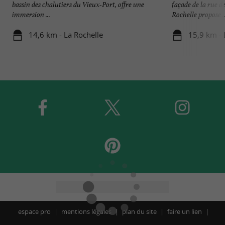
bassin des chalutiers du Vieux-Port, offre une
façade de la rue 
immersion ...
Rochelle propose ..
14,6 km - La Rochelle
15,9 km - 
espace pro
mentions légales
plan du site
faire un lien