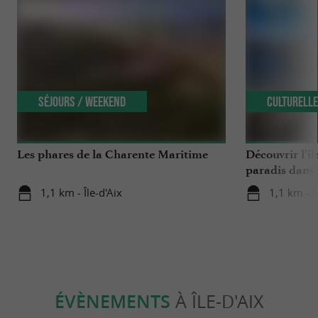
Séjours / Weekend
Culturell
Les phares de la Charente Maritime
Découvrir l’îl
paradis dans 
1,1 km - Île-d'Aix
1,1 km - Î
ÉVÈNEMENTS
À ÎLE-D'AIX