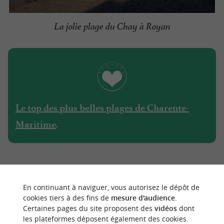
La jolie plage du Chay à Royan
Le top des plus belles plages de Charente-
.
Maritime
LES PLUS BEAUX VILLAGES DE LA
En continuant à naviguer, vous autorisez le dépôt de
CHARENTE-MARITIME, CLASSÉS
cookies tiers à des fins de
mesure d'audience
.
Certaines pages du site proposent des
vidéos
dont
«
STATIONS VERTES
»
les plateformes déposent également des cookies.