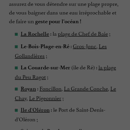
assurez de vous détendre sur une plage propre,
de vous baigner dans une eau irréprochable et
de faire un
geste pour l’océan !
: la
plage de Chef de Baie
;
La Rochelle
:
Gros-Jonc
,
Les
Le-Bois-Plage-en-Ré
Gollandières
;
(ile de Ré) :
la plage
La Couarde-sur-Mer
du Peu Ragot
;
:
Foncillon
,
La Grande Conche
,
Le
Royan
Chay
,
Le Pigeonnier
;
: le Port de Saint-Denis-
Ile d'Oléron
d'Oléron ;