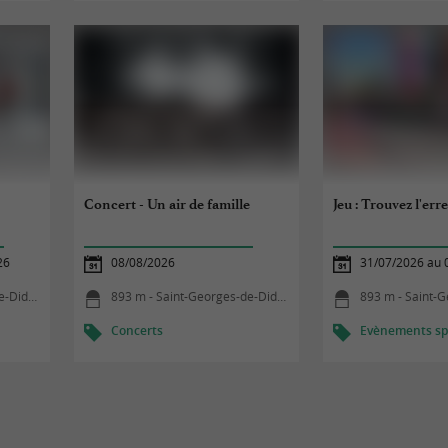
Concert - Un air de famille
Jeu : Trouvez l'err
26
08/08/2026
31/07/2026 au 
idonne
893 m - Saint-Georges-de-Didonne
893 m - Saint-Ge
Concerts
Evènements spo