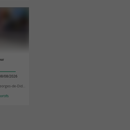
eur
08/08/2026
orges-de-Didonne
rtifs