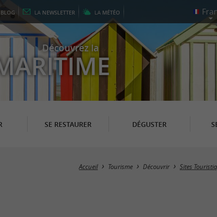
E
BLOG
LA
NEWSLETTER
LA
MÉTÉO
Découvrez la
MARITIME
R
SE RESTAURER
DÉGUSTER
S
Accueil
Tourisme
Découvrir
Sites Touristi