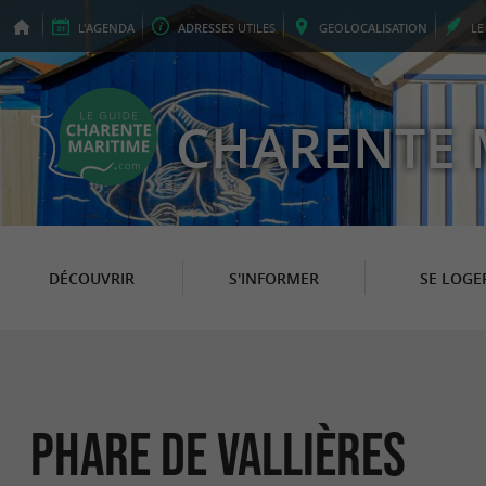
L'
AGENDA
ADRESSES
UTILES
GEO
LOCALISATION
L
CHARENTE 
DÉCOUVRIR
S'INFORMER
SE LOGE
Phare de Vallières