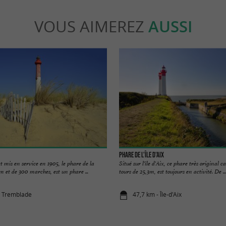
VOUS AIMEREZ
AUSSI
Phare de l'île d'Aix
t mis en service en 1905, le phare de la
Situé sur l'île d'Aix, ce phare très original
 et de 300 marches, est un phare ...
tours de 25,3m, est toujours en activité. De ...
a Tremblade
47,7 km - Île-d'Aix