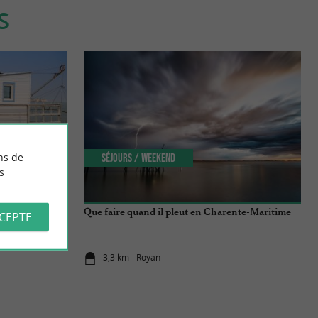
S
ns de
Séjours / Weekend
s
Royan
Que faire quand il pleut en Charente-Maritime
CCEPTE
3,3 km - Royan