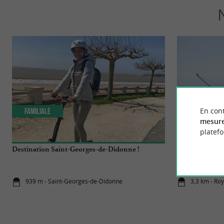
En cont
Familiale
Incontourn
mesure
platef
Destination Saint-Georges-de-Didonne !
Le Top 10 de Ro
pendant vos va
939 m - Saint-Georges-de-Didonne
3,3 km - Ro