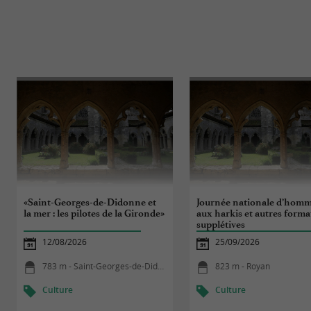
«Saint-Georges-de-Didonne et
Journée nationale d’hom
la mer : les pilotes de la Gironde»
aux harkis et autres forma
supplétives
12/08/2026
25/09/2026
783 m - Saint-Georges-de-Didonne
823 m - Royan
Culture
Culture