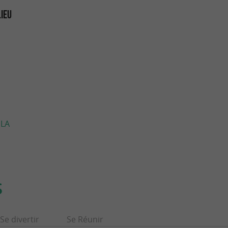
LIEU
 LA
S
Se divertir
Se Réunir