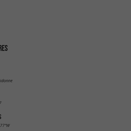
RES
Didonne
7
S
.77"W