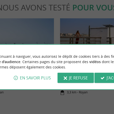
NOUS AVONS TESTÉ
POUR VOU
inuant à naviguer, vous autorisez le dépôt de cookies tiers à des fi
able
Séjours / Weekend
 d'audience
. Certaines pages du site proposent des
vidéos
dont le
ormes déposent également des cookies.
yan : les meilleures choses à faire
Escapade iodée sur le littoral de 
EN SAVOIR PLUS
JE REFUSE
J'A
cances à Royan !
yan
3,3 km - Royan