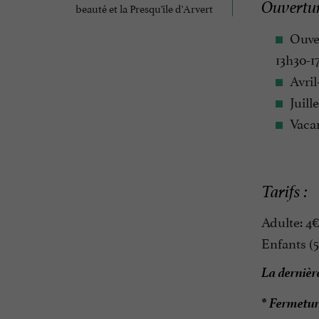
Ouvertur
beauté et la Presqu'île d'Arvert
Ouver
13h30-1
Avril
Juill
Vacan
Tarifs :
Adulte: 4€
Enfants (5
La dernière
* Fermetur