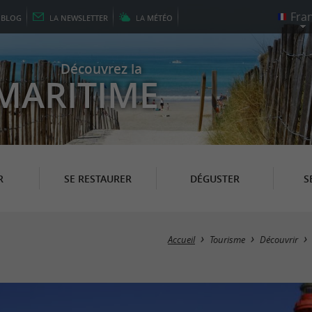
E
BLOG
LA
NEWSLETTER
LA
MÉTÉO
Découvrez la
MARITIME
R
SE RESTAURER
DÉGUSTER
S
Accueil
Tourisme
Découvrir