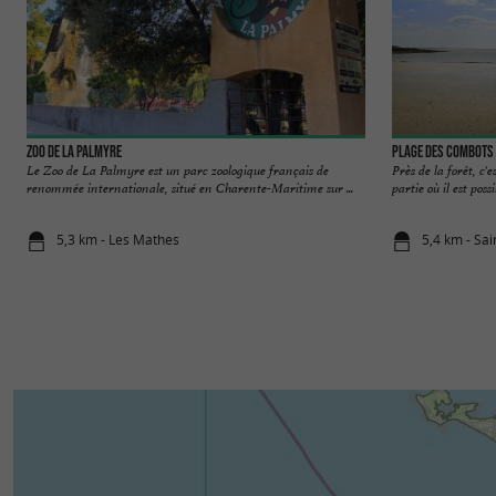
Zoo de la Palmyre
Plage des Combots 
Le Zoo de La Palmyre est un parc zoologique français de
Près de la forêt, c'
renommée internationale, situé en Charente-Maritime sur ...
partie où il est pos
5,3 km - Les Mathes
5,4 km - Sai