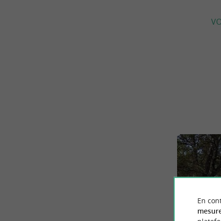
VO
En cont
mesure