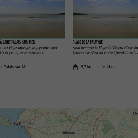
à Saint-Palais-sur-Mer
Plage de la Palmyre
est une plage sauvage, on y profite d'une
Aussi nommée la Plage du Clapet, elle se sit
sible de pratiquer le naturisme.
bonne anse. C'est un endroit familial, où la ..
nt-Palais-sur-Mer
5,7 km - Les Mathes