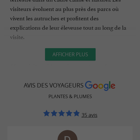
visiteurs évoluent au plus près des parcs où
vivent les autruches et profitent des
explications de leur éleveuse tout au long de la
visite.
AFFICHER PLUS
Une visite pédagogique autour de
l'autruche
AVIS DES VOYAGEURS
La visite de l'élevage permet de mieux
comprendre cet animal souvent entouré d'idées
PLANTES & PLUMES
reçues. L'autruche met-elle réellement la tête
dans le sable ? Peut-elle voler ? À quelle vitesse
35 avis
court-elle ? Pourquoi possède-t-elle de si grands
yeux ? Autant de questions auxquelles Carole