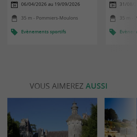
06/04/2026 au 19/09/2026
31/08/
35 m - Pommiers-Moulons
35 m - 
Evènements sportifs
Evèneme
VOUS AIMEREZ
AUSSI