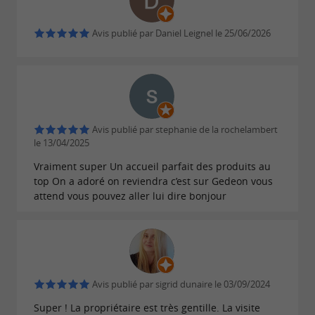
répond avec simplicité et précision.
Le parcours retrace toutes les étapes de la vie
Avis publié par Daniel Leignel le 25/06/2026
de l'animal : l'œuf, l'incubation, la naissance des
autruchons, leur croissance puis leur passage à
l'âge adulte. Les visiteurs découvrent également
le fonctionnement quotidien d'un élevage
Avis publié par stephanie de la rochelambert
d'autruches, les méthodes d'alimentation, la
le 13/04/2025
réglementation qui encadre cette activité ainsi
Vraiment super Un accueil parfait des produits au
que les soins apportés aux animaux.
top On a adoré on reviendra c’est sur Gedeon vous
attend vous pouvez aller lui dire bonjour
L'exploitation privilégie un élevage raisonné,
autonome, sans utilisation systématique
d'antibiotiques et veille à éviter la
consanguinité.
Avis publié par sigrid dunaire le 03/09/2024
Les visites sont organisées sur rendez-vous,
Super ! La propriétaire est très gentille. La visite