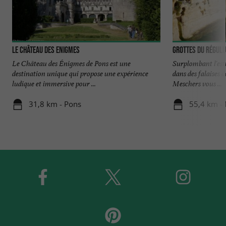
Le Château des Enigmes
Grottes du Régul
Le Château des Énigmes de Pons est une
Surplombant l'estu
destination unique qui propose une expérience
dans des falaises de
ludique et immersive pour ...
Meschers vous ...
31,8 km - Pons
55,4 km -