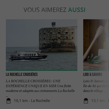
VOUS AIMEREZ
AUSSI
La Rochelle Croisières
Loix & Savons
LA ROCHELLE CROISIÈRES : UNE
Loix & Savons est 
EXPÉRIENCE UNIQUE EN MER Une flotte
Île-de-Ré qui élab
moderne et adaptée aux événements La Rochelle
dans le village ...
...
10,1 km - La Rochelle
13,1 km - 