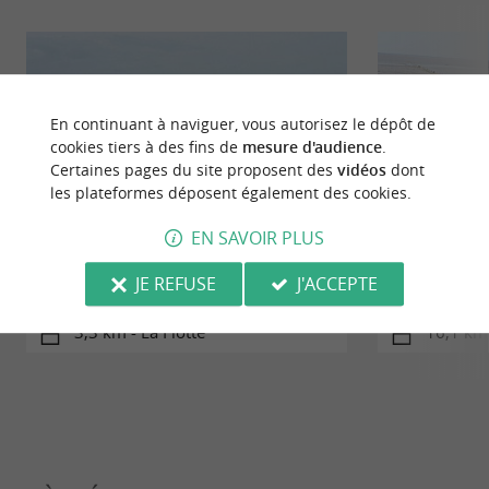
En continuant à naviguer, vous autorisez le dépôt de
cookies tiers à des fins de
mesure d'audience
.
Certaines pages du site proposent des
vidéos
dont
les plateformes déposent également des cookies.
EN SAVOIR PLUS
La Flotte en Ré : l'abbaye des
Esnandes : 
JE REFUSE
J'ACCEPTE
Châteliers
réserve n
3,3 km - La Flotte
16,1 km