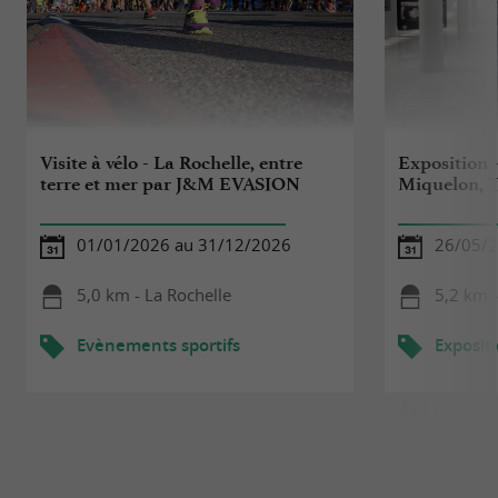
Visite à vélo - La Rochelle, entre
Exposition -
terre et mer par J&M EVASION
Miquelon, T
01/01/2026 au 31/12/2026
26/05/2
5,0 km - La Rochelle
5,2 km -
Evènements sportifs
Exposit