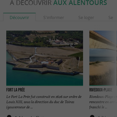
À DÉCOUVRIR
AUX ALENTOURS
Découvrir
S'informer
Se loger
Se r
Fort La Prée
Rivedoux-Plage
Le Fort La Prée fut construit en 1626 sur ordre de
Rivedoux-Plage es
Louis XIII, sous la direction du duc de Toiras
rencontre en arriv
(gouverneur de ...
franchi le ...