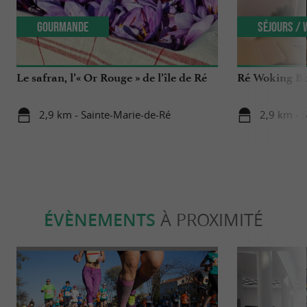
Gourmande
Séjours /
Le safran, l’« Or Rouge » de l’île de Ré
Ré Woking Bu
2,9 km - Sainte-Marie-de-Ré
2,9 km - 
ÉVÈNEMENTS
À PROXIMITÉ