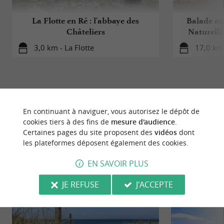
La Flotte en Ré : l'abbaye des
Balade au
Châteliers
Naturelle
3,0 km - La Flotte
17,0 km 
En continuant à naviguer, vous autorisez le dépôt de
À DÉCOUVRIR
AUX ALENTOURS
cookies tiers à des fins de
mesure d'audience
.
Certaines pages du site proposent des
vidéos
dont
les plateformes déposent également des cookies.
Découvrir
S'informer
Se loger
Se r
EN SAVOIR PLUS
JE REFUSE
J'ACCEPTE