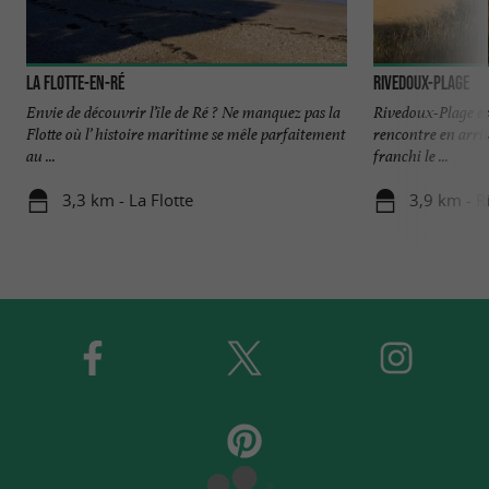
La Flotte-en-Ré
Rivedoux-Plage
Envie de découvrir l’île de Ré ? Ne manquez pas la
Rivedoux-Plage es
Flotte où l’ histoire maritime se mêle parfaitement
rencontre en arriv
au ...
franchi le ...
3,3 km - La Flotte
3,9 km - R