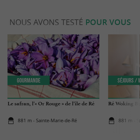
NOUS AVONS TESTÉ
POUR VOUS
Gourmande
Séjours /
Le safran, l’« Or Rouge » de l’île de Ré
Ré Woking Bu
881 m - Sainte-Marie-de-Ré
881 m - S