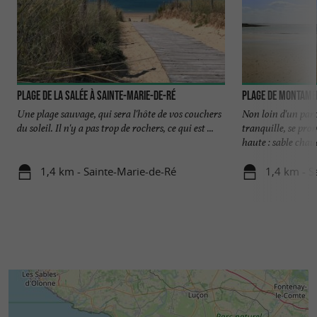
Plage de la Salée à Sainte-Marie-de-Ré
Plage de Montamer
Une plage sauvage, qui sera l'hôte de vos couchers
Non loin d'un parc
du soleil. Il n'y a pas trop de rochers, ce qui est ...
tranquille, se pro
haute : sable chaud,
1,4 km - Sainte-Marie-de-Ré
1,4 km - S