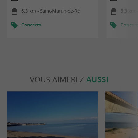
6,3 km - Saint-Martin-de-Ré
6,3 km -
Concerts
Concert
VOUS AIMEREZ
AUSSI