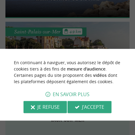
Saint-Palais-sur-Mer
4.9 km
Saint Palais sur Mer
En continuant à naviguer, vous autorisez le dépôt de
cookies tiers à des fins de
mesure d'audience
.
Certaines pages du site proposent des
vidéos
dont
les plateformes déposent également des cookies.
Vaux-sur-Mer
3.6 km
EN SAVOIR PLUS
JE REFUSE
J'ACCEPTE
Vaux-sur-Mer