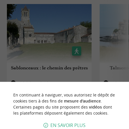
Sablonceaux : le chemin des prêtres
Talmont-
16,3 km - Sablonceaux
17,4 km
En continuant à naviguer, vous autorisez le dépôt de
cookies tiers à des fins de
mesure d'audience
.
Certaines pages du site proposent des
vidéos
dont
les plateformes déposent également des cookies.
EN SAVOIR PLUS
À DÉCOUVRIR
AUX ALENTOURS