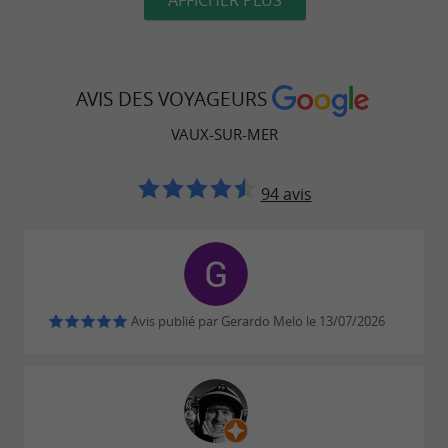
AFFICHER PLUS
À pied ou à vélo, votre rythme sera le meilleur pour
explorer la Charente-Maritime !
AVIS DES VOYAGEURS
VAUX-SUR-MER
QUE FAIRE À VAUX-SUR-MER ?
94 avis
Se baigner et pratiquer des sports
: surf, paddle, voile…
nautiques
pour sillonner la commune
Se promener
et ses environs
Avis publié par Gerardo Melo le 13/07/2026
: celui de Vaux-
Visiter les marchés locaux
sur-Mer est un rendez-vous incontournable
pour découvrir les produits du terroir.