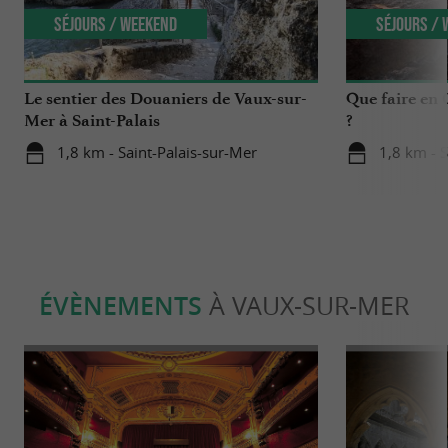
Séjours / Weekend
Séjours /
Le sentier des Douaniers de Vaux-sur-
Que faire en 
Mer à Saint-Palais
?
1,8 km - Saint-Palais-sur-Mer
1,8 km - S
ÉVÈNEMENTS
À VAUX-SUR-MER