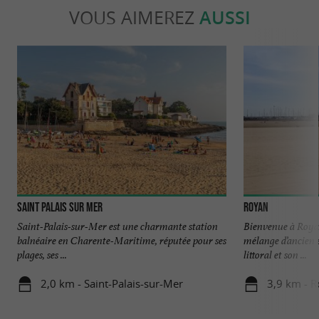
VOUS AIMEREZ
AUSSI
Saint Palais sur Mer
Royan
Saint-Palais-sur-Mer est une charmante station
Bienvenue à Royan
balnéaire en Charente-Maritime, réputée pour ses
mélange d’ancien 
plages, ses ...
littoral et son ...
2,0 km - Saint-Palais-sur-Mer
3,9 km - 