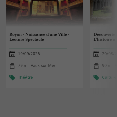
Royan - Naissance d'une Ville -
Découverte d
Lecture Spectacle
L'histoire à 
19/09/2026
20/08/
79 m - Vaux-sur-Mer
90 m - 
Théâtre
Culture