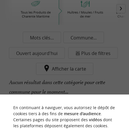
Tous les Produits de
Huîtres / Moules / Fruits
Bières /
Charente Maritime
de mer
Charent
Mots clés...
Commune...
Ouvert aujourd'hui
Plus de filtres
Afficher la carte
Aucun résultat dans cette catégorie pour cette
commune pour le moment...
En continuant à naviguer, vous autorisez le dépôt de
n
o
t
e
c
o
u
p
e
c
o
e
u
cookies tiers à des fins de
mesure d'audience
.
r
d
r
Certaines pages du site proposent des
vidéos
dont
les plateformes déposent également des cookies.