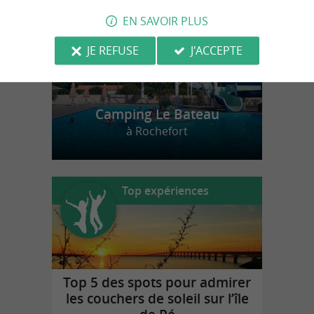
EN SAVOIR PLUS
JE REFUSE
J'ACCEPTE
Camping Le Bateau
à Rochefort
Top expériences
Top 5 des spots pour admirer
les couchers de soleil sur l’île