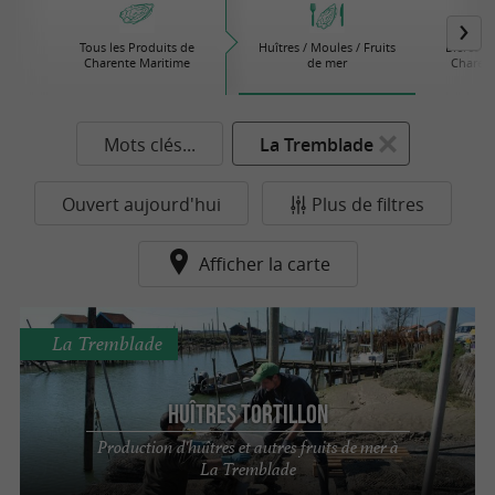
Tous les Produits de
Huîtres / Moules / Fruits
Bières /
Charente Maritime
de mer
Charent
Mots clés...
La Tremblade
Ouvert aujourd'hui
Plus de filtres
Afficher la carte
La Tremblade
Huîtres Tortillon
Production d'huîtres et autres fruits de mer à
La Tremblade