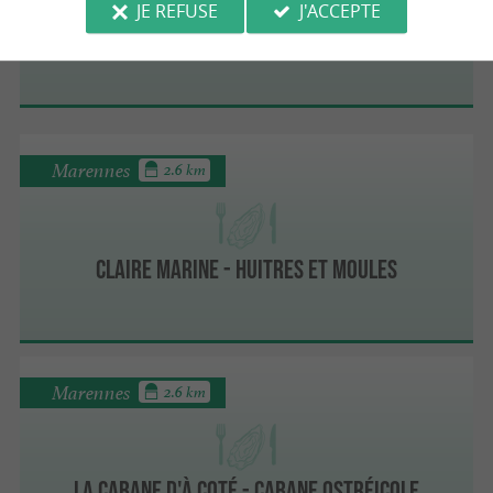
JE REFUSE
J'ACCEPTE
bar à Huitres Billeau
Marennes
2.6 km
Claire Marine - Huitres et Moules
Marennes
2.6 km
La Cabane d'à coté - Cabane ostréicole