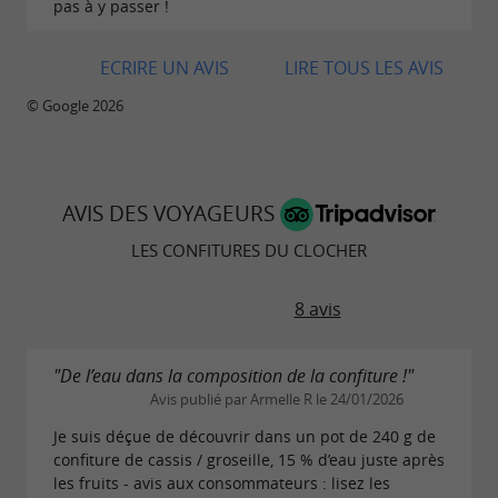
pas à y passer !
produits chimiques ou des conservateurs,
favorisant des méthodes de production
ECRIRE UN AVIS
LIRE TOUS LES AVIS
naturelles et respectueuses de la santé des
© Google 2026
consommateurs. Ce choix dénote une volonté
de créer des
qui
produits authentiques,
préservent le
. Les clients
goût pur des fruits
AVIS DES VOYAGEURS
peuvent ainsi savourer des confitures sans
LES CONFITURES DU CLOCHER
crainte pour leur santé, dans le cadre d'une
alimentation équilibrée.
8 avis
"De l’eau dans la composition de la confiture !"
Un parcours récompensé
Avis publié par Armelle R le 24/01/2026
Je suis déçue de découvrir dans un pot de 240 g de
L'excellence des produits a été reconnue au fil
confiture de cassis / groseille, 15 % d’eau juste après
des ans par de nombreux prix. Les
les fruits - avis aux consommateurs : lisez les
Confitures