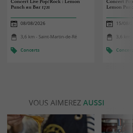
Concert Live Pop/Rock : Lemon
Concert Pop
Punch au Bar 1721
Lemon Punc
08/08/2026
15/08/
3,6 km - Saint-Martin-de-Ré
3,6 km -
Concerts
Concert
VOUS AIMEREZ
AUSSI