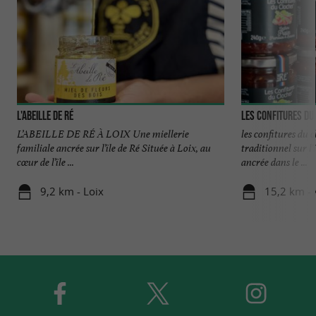
L'Abeille de Ré
Les Confitures du
L’ABEILLE DE RÉ À LOIX Une miellerie
les confitures du c
familiale ancrée sur l’île de Ré Située à Loix, au
traditionnel sur l'
cœur de l’île ...
ancrée dans le ...
9,2 km - Loix
15,2 km - 