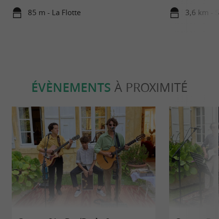
85 m - La Flotte
3,6 km - 
ÉVÈNEMENTS
À PROXIMITÉ