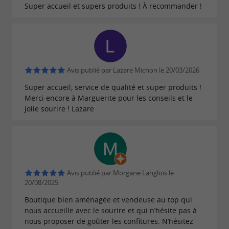
Super accueil et supers produits ! À recommander !
les
confitures sont soigneusement
pour garantir leur
. B
ien
sélectionnés
qualité
que l'entreprise ne cultive plus de fruit,
un
est en place.
processus rigoureux de sélection
Avis publié par Lazare Michon le 20/03/2026
Cela inclut une attention particulière à la
Super accueil, service de qualité et super produits !
provenance des fruits, leur taux de sucre, et un
Merci encore à Marguerite pour les conseils et le
ramassage effectué uniquement à
.
jolie sourire ! Lazare
maturité
Une qualité irréprochable sans
compromis
Avis publié par Morgane Langlois le
20/08/2025
L'un des secrets des confitures de Les
Boutique bien aménagée et vendeuse au top qui
réside dans leur
nous accueille avec le sourire et qui n’hésite pas à
Confitures du Clocher
nous proposer de goûter les confitures. N’hésitez
fabrication. L'entreprise se refuse à utiliser des