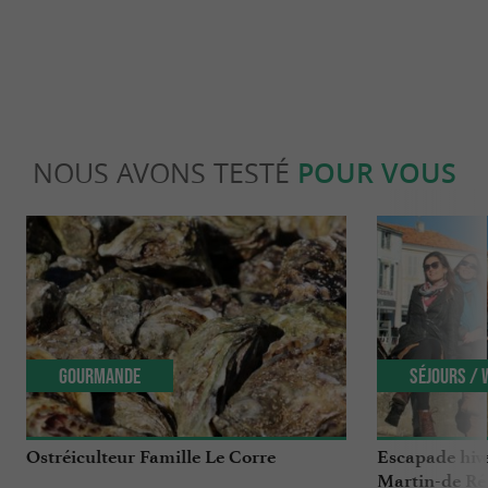
NOUS AVONS TESTÉ
POUR VOUS
Gourmande
Séjours /
Ostréiculteur Famille Le Corre
Escapade hiver
Martin-de Ré